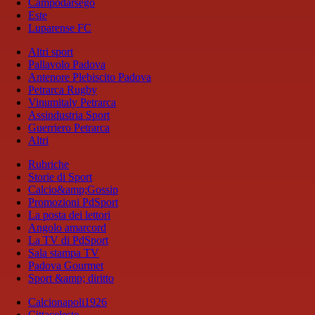
Campodarsego
Este
Luparense FC
Altri sport
Pallavolo Padova
Antenore Plebiscito Padova
Petrarca Rugby
Vinumitaly Petrarca
Assindustria Sport
Guerriero Petrarca
Altri
Rubriche
Storie di Sport
Calcio&amp;Gossip
Promozioni PdSport
La posta dei lettori
Angolo amarcord
La TV di PdSport
Sala stampa TV
Padova Gourmet
Sport &amp; diritto
Calcionapoli1926
Cittaceleste