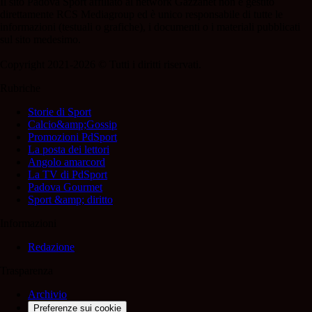
Il sito Padova Sport affiliato al network Gazzanet non è gestito
direttamente RCS Mediagroup ed è unico responsabile di tutte le
informazioni (testuali o grafiche), i documenti o i materiali pubblicati
sul sito medesimo.
Copyright 2021-2026 © Tutti i diritti riservati.
Rubriche
Storie di Sport
Calcio&amp;Gossip
Promozioni PdSport
La posta dei lettori
Angolo amarcord
La TV di PdSport
Padova Gourmet
Sport &amp; diritto
Informazioni
Redazione
Trasparenza
Archivio
Preferenze sui cookie