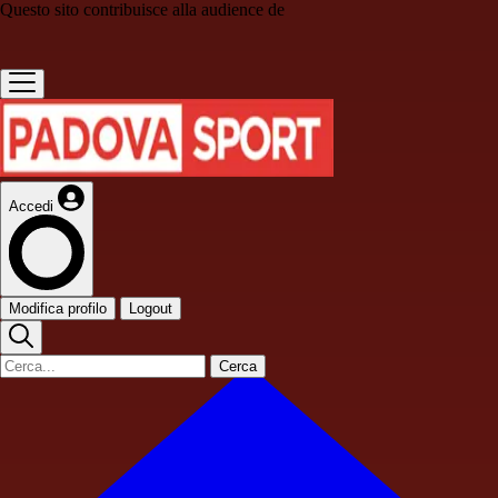
Questo sito contribuisce alla audience de
Accedi
Modifica profilo
Logout
Cerca