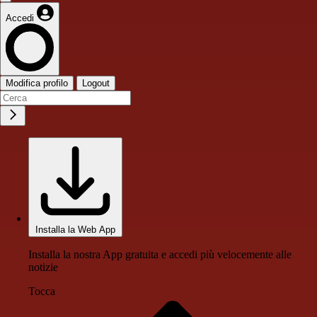
Accedi
Modifica profilo
Logout
Installa la Web App
Installa la nostra App gratuita e accedi più velocemente alle
notizie
Tocca