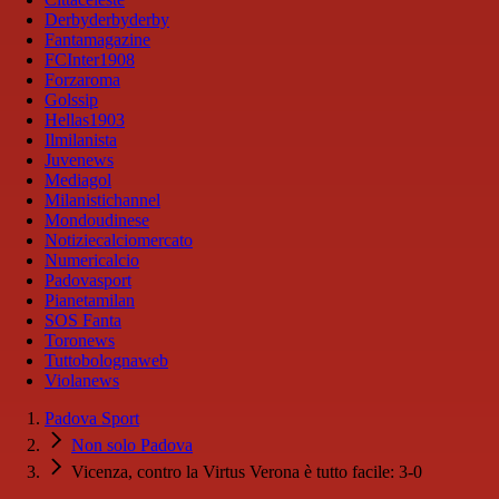
Derbyderbyderby
Fantamagazine
FCInter1908
Forzaroma
Golssip
Hellas1903
Ilmilanista
Juvenews
Mediagol
Milanistichannel
Mondoudinese
Notiziecalciomercato
Numericalcio
Padovasport
Pianetamilan
SOS Fanta
Toronews
Tuttobolognaweb
Violanews
Padova Sport
Non solo Padova
Vicenza, contro la Virtus Verona è tutto facile: 3-0