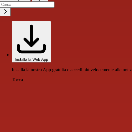
Installa la Web App
Installa la nostra App gratuita e accedi più velocemente alle notiz
Tocca