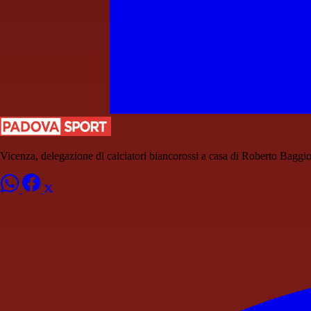
Vicenza, delegazione di calciatori biancorossi a casa di Roberto Baggi