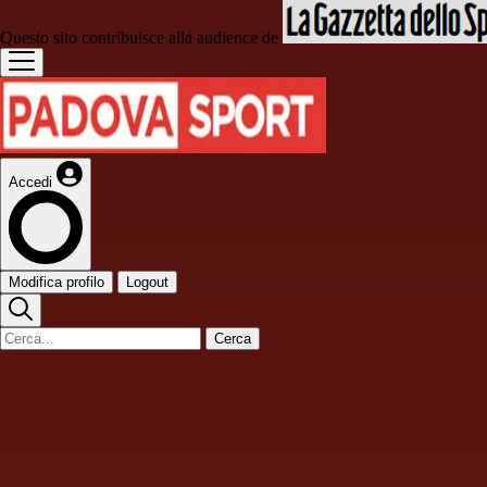
Questo sito contribuisce alla audience de
Accedi
Modifica profilo
Logout
Cerca