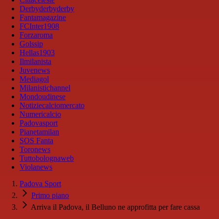
Derbyderbyderby
Fantamagazine
FCInter1908
Forzaroma
Golssip
Hellas1903
Ilmilanista
Juvenews
Mediagol
Milanistichannel
Mondoudinese
Notiziecalciomercato
Numericalcio
Padovasport
Pianetamilan
SOS Fanta
Toronews
Tuttobolognaweb
Violanews
Padova Sport
Primo piano
Arriva il Padova, il Belluno ne approfitta per fare cassa