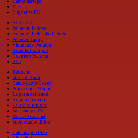
Campodarsego
Este
Luparense FC
Altri sport
Pallavolo Padova
Antenore Plebiscito Padova
Petrarca Rugby
Vinumitaly Petrarca
Assindustria Sport
Guerriero Petrarca
Altri
Rubriche
Storie di Sport
Calcio&amp;Gossip
Promozioni PdSport
La posta dei lettori
Angolo amarcord
La TV di PdSport
Sala stampa TV
Padova Gourmet
Sport &amp; diritto
Calcionapoli1926
Cittaceleste