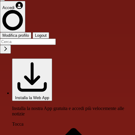
Accedi
Modifica profilo
Logout
Installa la Web App
Installa la nostra App gratuita e accedi più velocemente alle
notizie
Tocca