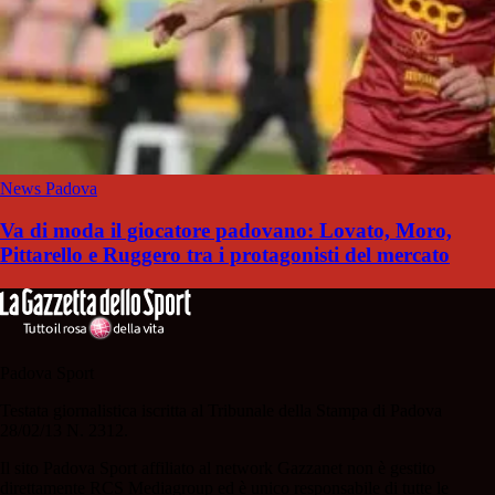
News Padova
Va di moda il giocatore padovano: Lovato, Moro,
Pittarello e Ruggero tra i protagonisti del mercato
Padova Sport
Testata giornalistica iscritta al Tribunale della Stampa di Padova
28/02/13 N. 2312.
Il sito Padova Sport affiliato al network Gazzanet non è gestito
direttamente RCS Mediagroup ed è unico responsabile di tutte le