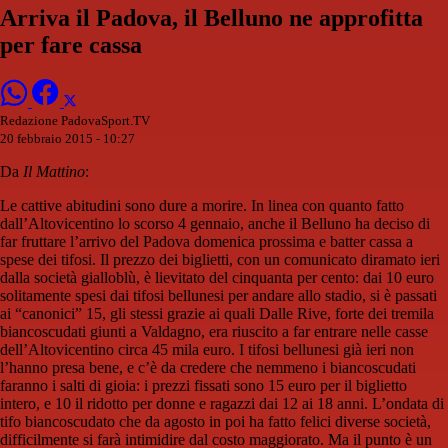
Arriva il Padova, il Belluno ne approfitta
per fare cassa
Redazione PadovaSport.TV
20 febbraio 2015 - 10:27
Da
Il Mattino
:
Le cattive abitudini sono dure a morire. In linea con quanto fatto
dall’Altovicentino lo scorso 4 gennaio, anche il Belluno ha deciso di
far fruttare l’arrivo del Padova domenica prossima e batter cassa a
spese dei tifosi. Il prezzo dei biglietti, con un comunicato diramato ieri
dalla società gialloblù, è lievitato del cinquanta per cento: dai 10 euro
solitamente spesi dai tifosi bellunesi per andare allo stadio, si è passati
ai “canonici” 15, gli stessi grazie ai quali Dalle Rive, forte dei tremila
biancoscudati giunti a Valdagno, era riuscito a far entrare nelle casse
dell’Altovicentino circa 45 mila euro. I tifosi bellunesi già ieri non
l’hanno presa bene, e c’è da credere che nemmeno i biancoscudati
faranno i salti di gioia: i prezzi fissati sono 15 euro per il biglietto
intero, e 10 il ridotto per donne e ragazzi dai 12 ai 18 anni. L’ondata di
tifo biancoscudato che da agosto in poi ha fatto felici diverse società,
difficilmente si farà intimidire dal costo maggiorato. Ma il punto è un