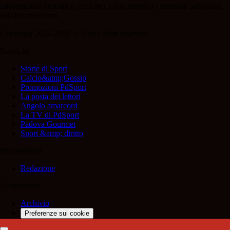
informazioni (testuali o grafiche), i documenti o i materiali pubblicati
sul sito medesimo.
Copyright 2021-2026 © Tutti i diritti riservati.
Rubriche
Storie di Sport
Calcio&amp;Gossip
Promozioni PdSport
La posta dei lettori
Angolo amarcord
La TV di PdSport
Padova Gourmet
Sport &amp; diritto
Informazioni
Redazione
Trasparenza
Archivio
Preferenze sui cookie