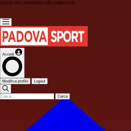
Questo sito contribuisce alla audience de
Accedi
Modifica profilo
Logout
Cerca