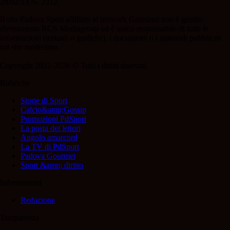
28/02/13 N. 2312.
Il sito Padova Sport affiliato al network Gazzanet non è gestito
direttamente RCS Mediagroup ed è unico responsabile di tutte le
informazioni (testuali o grafiche), i documenti o i materiali pubblicati
sul sito medesimo.
Copyright 2021-2026 © Tutti i diritti riservati.
Rubriche
Storie di Sport
Calcio&amp;Gossip
Promozioni PdSport
La posta dei lettori
Angolo amarcord
La TV di PdSport
Padova Gourmet
Sport &amp; diritto
Informazioni
Redazione
Trasparenza