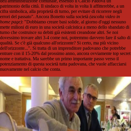
dell'amministrazione comunale, essendo il Calcio Padova un
patrimonio della città. Il sindaco di volta in volta li affitterebbe, a un
cifra simbolica, alla proprietà di turno, per evitare di ricorrere negli
errori del passato". Ancora Bonetto sulla società
(ascolta video in
home page)
: "Dobbiamo creare basi solide, al giorno d'oggi nessuno
mette milioni di euro in una società calcistica a meno dello sbandato di
turno che costruisce su debiti già esistenti creandone altri. Se noi
dovessimo trovare altri 3-4 come noi, potremmo davvero fare il salto di
qualità. Se c'è già qualcuno all'orizzonte? Si certo, ma più vicino
dell'orizzonte...". Si tratta di un imprenditore padovano che potrebbe
entrare con il 15-20% dal prossimo anno, ancora ovviamente top secret
nome e trattativa. Ma sarebbe un primo importante passo verso il
potenziamento di questa società tutta padovana, che vuole affacciarsi
nuovamente nel calcio che conta.