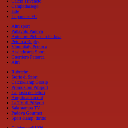
Calcio Triveneto
Campodarsego
Este
Luparense FC
Altri sport
Pallavolo Padova
Antenore Plebiscito Padova
Petrarca Rugby
Vinumitaly Petrarca
Assindustria Sport
Guerriero Petrarca
Altri
Rubriche
Storie di Sport
Calcio&amp;Gossip
Promozioni PdSport
La posta dei lettori
Angolo amarcord
La TV di PdSport
Sala stampa TV
Padova Gourmet
Sport &amp; diritto
Calcionapoli1926