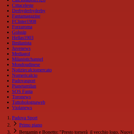
Cittaceleste
Derbyderbyderby
Fantamagazine
FCInter1908
Forzaroma
Golssip
Hellas1903
Ilmilanista
Juvenews
Mediagol
Milanistichannel
Mondoudinese
Notiziecalciomercato
Numericalcio
Padovasport
Pianetamilan
SOS Fanta
Toronews
Tuttobolognaweb
Violanews
Padova Sport
Primo piano
Bergamin e Bonetto: "Presto tornerà il vecchio logo. Nuovi