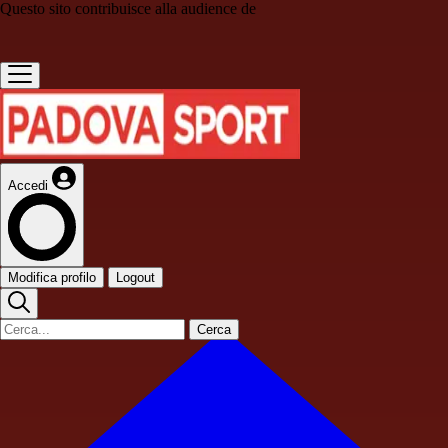
Questo sito contribuisce alla audience de
Accedi
Modifica profilo
Logout
Cerca