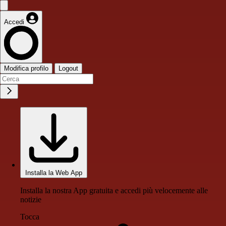
Accedi
Modifica profilo
Logout
Installa la Web App
Installa la nostra App gratuita e accedi più velocemente alle
notizie
Tocca