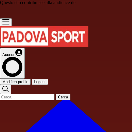
Questo sito contribuisce alla audience de
Accedi
Modifica profilo
Logout
Cerca