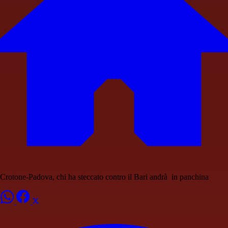
Crotone-Padova, chi ha steccato contro il Bari andrà in panchina