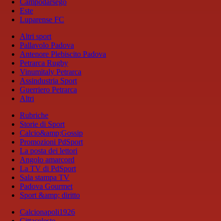
Campodarsego
Este
Luparense FC
Altri sport
Pallavolo Padova
Antenore Plebiscito Padova
Petrarca Rugby
Vinumitaly Petrarca
Assindustria Sport
Guerriero Petrarca
Altri
Rubriche
Storie di Sport
Calcio&amp;Gossip
Promozioni PdSport
La posta dei lettori
Angolo amarcord
La TV di PdSport
Sala stampa TV
Padova Gourmet
Sport &amp; diritto
Calcionapoli1926
Cittaceleste