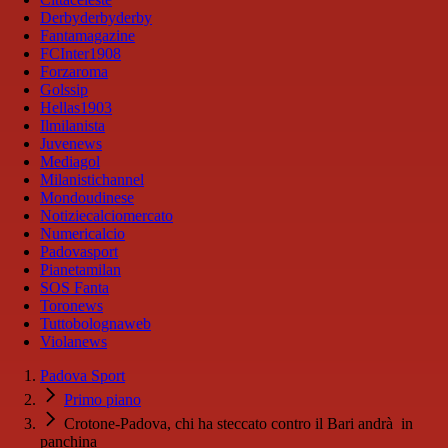
Derbyderbyderby
Fantamagazine
FCInter1908
Forzaroma
Golssip
Hellas1903
Ilmilanista
Juvenews
Mediagol
Milanistichannel
Mondoudinese
Notiziecalciomercato
Numericalcio
Padovasport
Pianetamilan
SOS Fanta
Toronews
Tuttobolognaweb
Violanews
Padova Sport
Primo piano
Crotone-Padova, chi ha steccato contro il Bari andrà in
panchina