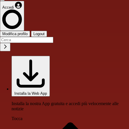
Accedi
Modifica profilo
Logout
Installa la Web App
Installa la nostra App gratuita e accedi più velocemente alle
notizie
Tocca