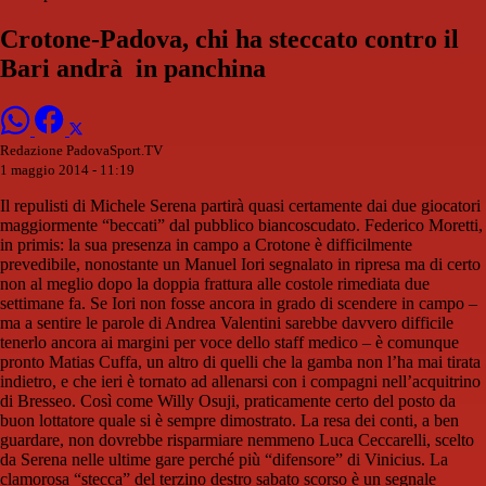
Crotone-Padova, chi ha steccato contro il
Bari andrà in panchina
Redazione PadovaSport.TV
1 maggio 2014 - 11:19
Il repulisti di Michele Serena partirà quasi certamente dai due giocatori
maggiormente “beccati” dal pubblico biancoscudato. Federico Moretti,
in primis: la sua presenza in campo a Crotone è difficilmente
prevedibile, nonostante un Manuel Iori segnalato in ripresa ma di certo
non al meglio dopo la doppia frattura alle costole rimediata due
settimane fa. Se Iori non fosse ancora in grado di scendere in campo –
ma a sentire le parole di Andrea Valentini sarebbe davvero difficile
tenerlo ancora ai margini per voce dello staff medico – è comunque
pronto Matias Cuffa, un altro di quelli che la gamba non l’ha mai tirata
indietro, e che ieri è tornato ad allenarsi con i compagni nell’acquitrino
di Bresseo. Così come Willy Osuji, praticamente certo del posto da
buon lottatore quale si è sempre dimostrato. La resa dei conti, a ben
guardare, non dovrebbe risparmiare nemmeno Luca Ceccarelli, scelto
da Serena nelle ultime gare perché più “difensore” di Vinicius. La
clamorosa “stecca” del terzino destro sabato scorso è un segnale