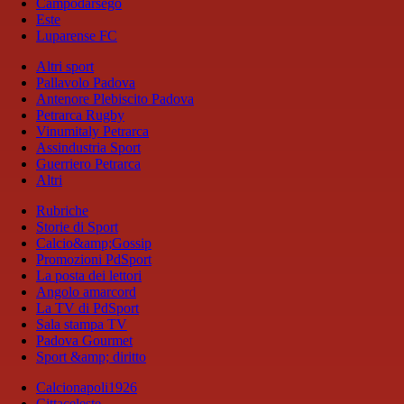
Campodarsego
Este
Luparense FC
Altri sport
Pallavolo Padova
Antenore Plebiscito Padova
Petrarca Rugby
Vinumitaly Petrarca
Assindustria Sport
Guerriero Petrarca
Altri
Rubriche
Storie di Sport
Calcio&amp;Gossip
Promozioni PdSport
La posta dei lettori
Angolo amarcord
La TV di PdSport
Sala stampa TV
Padova Gourmet
Sport &amp; diritto
Calcionapoli1926
Cittaceleste