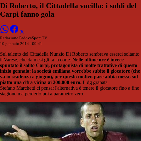
Di Roberto, il Cittadella vacilla: i soldi del
Carpi fanno gola
Redazione PadovaSport.TV
10 gennaio 2014 - 09:41
Sul talento del Cittadella Nunzio Di Roberto sembrava esserci soltanto
il Varese, che da mesi gli fa la corte.
Nelle ultime ore è invece
spuntato il solito Carpi, protagonista di molte trattative di questo
inizio gennaio: la società emiliana vorrebbe subito il giocatore (che
va in scadenza a giugno), per questo motivo pare abbia messo sul
piatto una cifra vicina ai 200.000 euro.
Il dg granata
Stefano Marchetti ci pensa: l'alternativa è tenere il giocatore fino a fine
stagione ma perderlo poi a parametro zero.