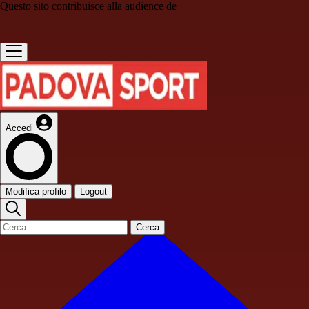
Questo sito contribuisce alla audience de
Accedi
Modifica profilo
Logout
Cerca