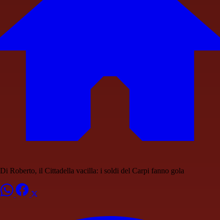
Di Roberto, il Cittadella vacilla: i soldi del Carpi fanno gola