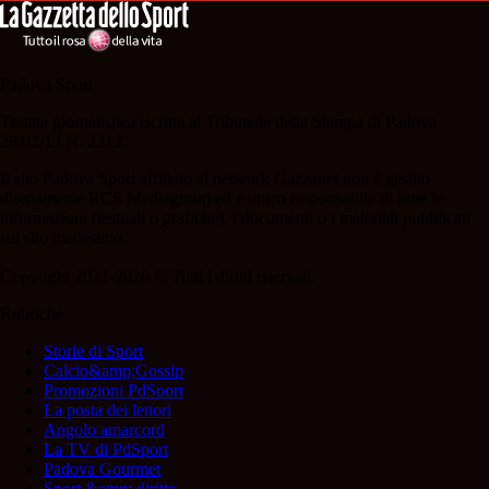
Padova Sport
Testata giornalistica iscritta al Tribunale della Stampa di Padova
28/02/13 N. 2312.
Il sito Padova Sport affiliato al network Gazzanet non è gestito
direttamente RCS Mediagroup ed è unico responsabile di tutte le
informazioni (testuali o grafiche), i documenti o i materiali pubblicati
sul sito medesimo.
Copyright 2021-2026 © Tutti i diritti riservati.
Rubriche
Storie di Sport
Calcio&amp;Gossip
Promozioni PdSport
La posta dei lettori
Angolo amarcord
La TV di PdSport
Padova Gourmet
Sport &amp; diritto