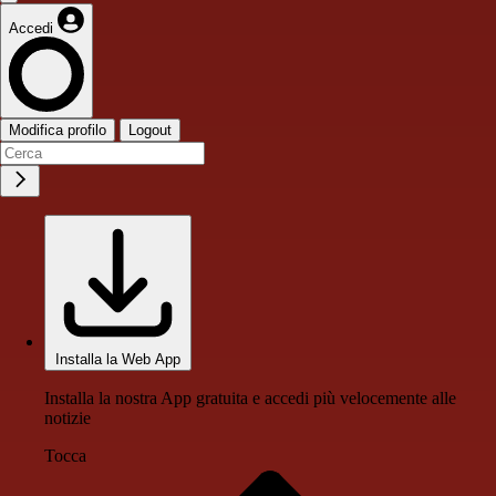
Accedi
Modifica profilo
Logout
Installa la Web App
Installa la nostra App gratuita e accedi più velocemente alle
notizie
Tocca