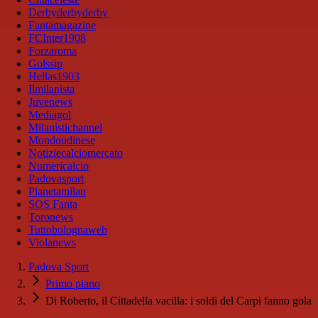
Derbyderbyderby
Fantamagazine
FCInter1908
Forzaroma
Golssip
Hellas1903
Ilmilanista
Juvenews
Mediagol
Milanistichannel
Mondoudinese
Notiziecalciomercato
Numericalcio
Padovasport
Pianetamilan
SOS Fanta
Toronews
Tuttobolognaweb
Violanews
Padova Sport
Primo piano
Di Roberto, il Cittadella vacilla: i soldi del Carpi fanno gola