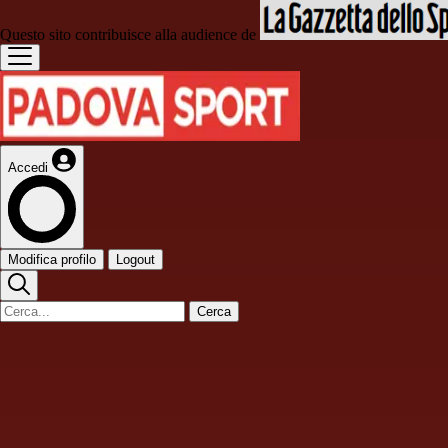
Questo sito contribuisce alla audience de
Accedi
Modifica profilo
Logout
Cerca