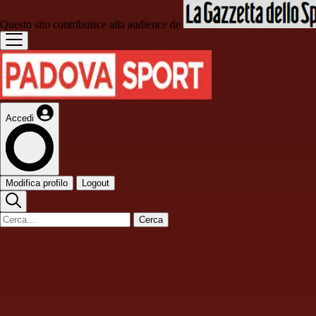
Questo sito contribuisce alla audience de
Accedi
Modifica profilo
Logout
Cerca