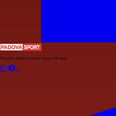
Pierobon addio al calcio: lascia a 46 anni