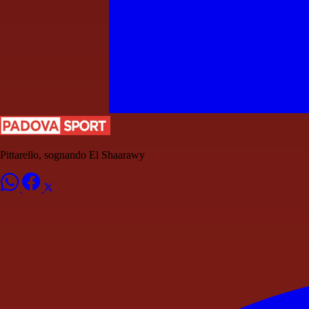
Pittarello, sognando El Shaarawy