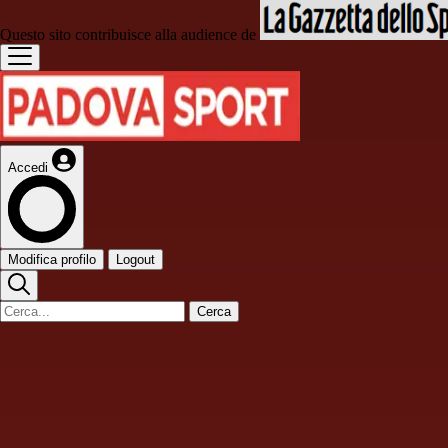
Questo sito contribuisce alla audience de
Accedi
Modifica profilo
Logout
Cerca