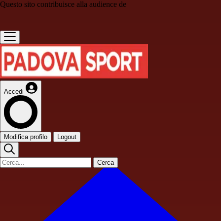
Questo sito contribuisce alla audience de
Accedi
Modifica profilo
Logout
Cerca