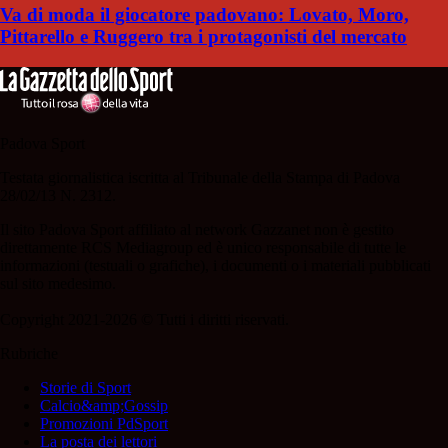
Va di moda il giocatore padovano: Lovato, Moro,
Pittarello e Ruggero tra i protagonisti del mercato
Padova Sport
Testata giornalistica iscritta al Tribunale della Stampa di Padova
28/02/13 N. 2312.
Il sito Padova Sport affiliato al network Gazzanet non è gestito
direttamente RCS Mediagroup ed è unico responsabile di tutte le
informazioni (testuali o grafiche), i documenti o i materiali pubblicati
sul sito medesimo.
Copyright 2021-2026 © Tutti i diritti riservati.
Rubriche
Storie di Sport
Calcio&amp;Gossip
Promozioni PdSport
La posta dei lettori