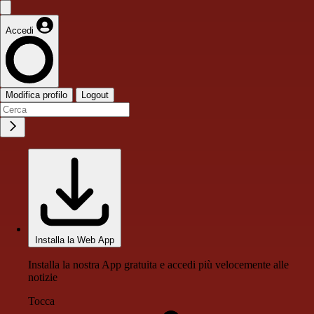
Accedi
Modifica profilo
Logout
Installa la Web App
Installa la nostra App gratuita e accedi più velocemente alle
notizie
Tocca