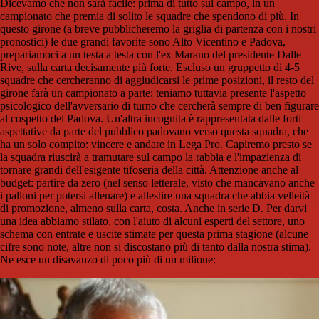
Dicevamo che non sarà facile: prima di tutto sul campo, in un
campionato che premia di solito le squadre che spendono di più. In
questo girone (a breve pubblicheremo la griglia di partenza con i nostri
pronostici) le due grandi favorite sono Alto Vicentino e Padova,
prepariamoci a un testa a testa con l'ex Marano del presidente Dalle
Rive, sulla carta decisamente più forte. Escluso un gruppetto di 4-5
squadre che cercheranno di aggiudicarsi le prime posizioni, il resto del
girone farà un campionato a parte; teniamo tuttavia presente l'aspetto
psicologico dell'avversario di turno che cercherà sempre di ben figurare
al cospetto del Padova. Un'altra incognita è rappresentata dalle forti
aspettative da parte del pubblico padovano verso questa squadra, che
ha un solo compito: vincere e andare in Lega Pro. Capiremo presto se
la squadra riuscirà a tramutare sul campo la rabbia e l'impazienza di
tornare grandi dell'esigente tifoseria della città. Attenzione anche al
budget: partire da zero (nel senso letterale, visto che mancavano anche
i palloni per potersi allenare) e allestire una squadra che abbia velleità
di promozione, almeno sulla carta, costa. Anche in serie D. Per darvi
una idea abbiamo stilato, con l'aiuto di alcuni esperti del settore, uno
schema con entrate e uscite stimate per questa prima stagione (alcune
cifre sono note, altre non si discostano più di tanto dalla nostra stima).
Ne esce un disavanzo di poco più di un milione: