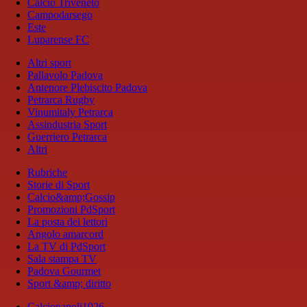
Calcio Triveneto
Campodarsego
Este
Luparense FC
Altri sport
Pallavolo Padova
Antenore Plebiscito Padova
Petrarca Rugby
Vinumitaly Petrarca
Assindustria Sport
Guerriero Petrarca
Altri
Rubriche
Storie di Sport
Calcio&amp;Gossip
Promozioni PdSport
La posta dei lettori
Angolo amarcord
La TV di PdSport
Sala stampa TV
Padova Gourmet
Sport &amp; diritto
Calcionapoli1926