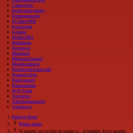
Cittaceleste
Derbyderbyderby
Fantamagazine
FCInter1908
Forzaroma
Golssip
Hellas1903
Ilmilanista
Juvenews
Mediagol
Milanistichannel
Mondoudinese
Notiziecalciomercato
Numericalcio
Padovasport
Pianetamilan
SOS Fanta
Toronews
Tuttobolognaweb
Violanews
Padova Sport
Primo piano
Si riparte, un occhio al campo e... al budget. Ecco quanto