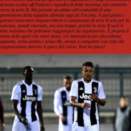
domani ai play-off Padova e squadra B della Juventus, nel cammino
verso la serie B. Ma pensate un attimo all'eventualità di una
promozione della squadra allenata oggi da Pecchia. A quel punto i
giovani bianconeri disputerebbero il campionato di serie B solo per la
salvezza, quindi vincendo, ma non troppo, perché la serie B sarà il
tetto massimo che potranno raggiungere da regolamento. È proprio il
senso dello sport che viene meno. Un laboratorio per plusvalenze,
appunto, senza anima e senza tifo, messo a competere con club che
rappresentano davvero il gioco del calcio. Non mi piace!