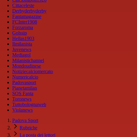
Cittaceleste
Derbyderbyderby
Fantamagazine
FCInter1908
Forzaroma
Golssip
Hellas1903
Ilmilanista
Juvenews
Mediagol
Milanistichannel
Mondoudinese
Notiziecalciomercato
Numericalcio
Padovasport
Pianetamilan
SOS Fanta
Toronews
Tuttobolognaweb
Violanews
Padova Sport
Rubriche
La posta dei lettori