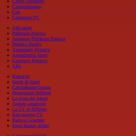
Calcio Triveneto
Campodarsego
Este
Luparense FC
Altri sport
Pallavolo Padova
Antenore Plebiscito Padova
Petrarca Rugby
Vinumitaly Petrarca
Assindustria Sport
Guerriero Petrarca
Altri
Rubriche
Storie di Sport
Calcio&amp;Gossip
Promozioni PdSport
La posta dei lettori
Angolo amarcord
La TV di PdSport
Sala stampa TV
Padova Gourmet
Sport &amp; diritto
Calcionapoli1926