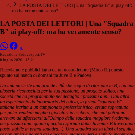
LA POSTA DEI LETTORI | Una "Squadra B" ai play-off:
ma ha veramente senso?
LA POSTA DEI LETTORI | Una "Squadra
B" ai play-off: ma ha veramente senso?
Redazione PadovaSport.TV
8 luglio 2020 - 15:21
Riceviamo e pubblichiamo da un nostro lettore (Mirco R.) questo
spunto sul match di domani tra Juve B e Padova:
Da una parte c'è una grande città che sogna di ritornare in B, con una
tifoseria riconosciuta per la sua passione, un progetto solido, una
società che ha programmato nel dettaglio i prossimi anni. Dall'altra
un esperimento da laboratorio del calcio, la prima "squadra B"
italiana iscritta a un campionato professionistico, creata soprattutto
per poter vendere meglio i giocatori in esubero, che mai potranno
arrivare ad affacciarsi all'Olimpo della squadra maggiore (vedremo
nei prossimi anni quanti giocatori sfornati dalla Juventus B troveranno
posto stabile in prima squadra...). Una squadra senza tifosi al seguito,
se non amici e parenti dei giocatori, magazzinieri e staff. Si incontrano