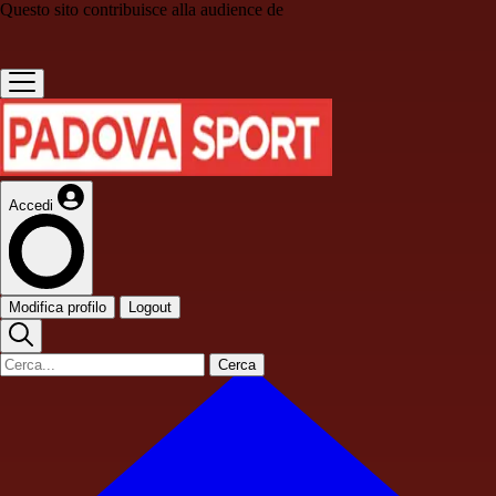
Questo sito contribuisce alla audience de
Accedi
Modifica profilo
Logout
Cerca