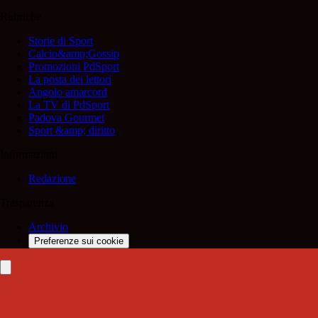
Rubriche
Storie di Sport
Calcio&amp;Gossip
Promozioni PdSport
La posta dei lettori
Angolo amarcord
La TV di PdSport
Padova Gourmet
Sport &amp; diritto
Informazioni
Redazione
Trasparenza
Archivio
Preferenze sui cookie