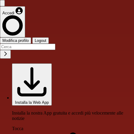
Accedi
Modifica profilo
Logout
Installa la Web App
Installa la nostra App gratuita e accedi più velocemente alle
notizie
Tocca