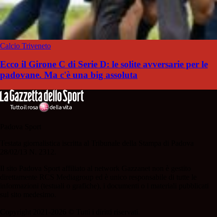
Calcio Triveneto
Ecco il Girone C di Serie D: le solite avversarie per le
padovane. Ma c'è una big assoluta
Padova Sport
Testata giornalistica iscritta al Tribunale della Stampa di Padova
28/02/13 N. 2312.
Il sito Padova Sport affiliato al network Gazzanet non è gestito
direttamente RCS Mediagroup ed è unico responsabile di tutte le
informazioni (testuali o grafiche), i documenti o i materiali pubblicati
sul sito medesimo.
Copyright 2021-2026 © Tutti i diritti riservati.