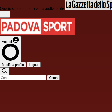
Questo sito contribuisce alla audience de
Accedi
Modifica profilo
Logout
Cerca