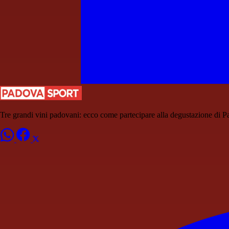
Tre grandi vini padovani: ecco come partecipare alla degustazione di