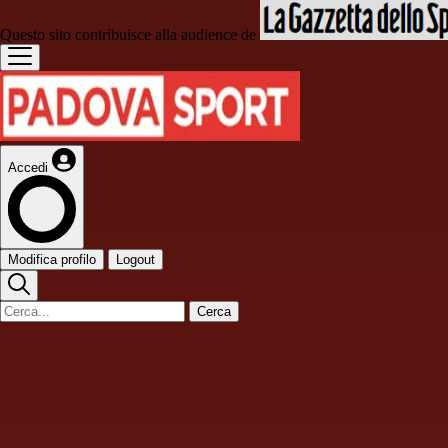
Questo sito contribuisce alla audience de
Accedi
Modifica profilo
Logout
Cerca