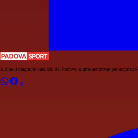
A ruba il maglione natalizio del Padova: ultima settimana per acquistarl