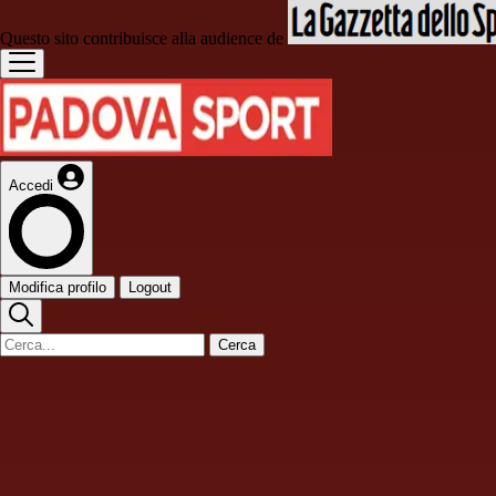
Questo sito contribuisce alla audience de
Accedi
Modifica profilo
Logout
Cerca