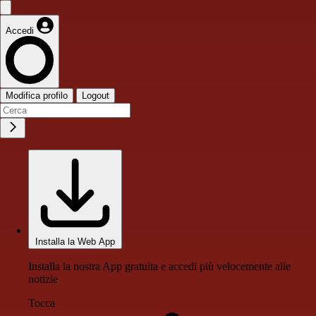
Accedi
Modifica profilo
Logout
Installa la Web App
Installa la nostra App gratuita e accedi più velocemente alle
notizie
Tocca