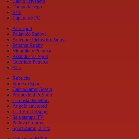
Calcio Triveneto
Campodarsego
Este
Luparense FC
Altri sport
Pallavolo Padova
Antenore Plebiscito Padova
Petrarca Rugby
Vinumitaly Petrarca
Assindustria Sport
Guerriero Petrarca
Altri
Rubriche
Storie di Sport
Calcio&amp;Gossip
Promozioni PdSport
La posta dei lettori
Angolo amarcord
La TV di PdSport
Sala stampa TV
Padova Gourmet
Sport &amp; diritto
Calcionapoli1926