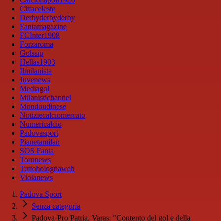
Cittaceleste
Derbyderbyderby
Fantamagazine
FCInter1908
Forzaroma
Golssip
Hellas1903
Ilmilanista
Juvenews
Mediagol
Milanistichannel
Mondoudinese
Notiziecalciomercato
Numericalcio
Padovasport
Pianetamilan
SOS Fanta
Toronews
Tuttobolognaweb
Violanews
Padova Sport
Senza categoria
Padova-Pro Patria, Varas: "Contento del gol e della