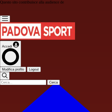
Questo sito contribuisce alla audience de
Accedi
Modifica profilo
Logout
Cerca