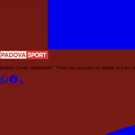
Padova-Trento, Andreoletti: "Vinto con i giocatori di qualità, io li ho e m