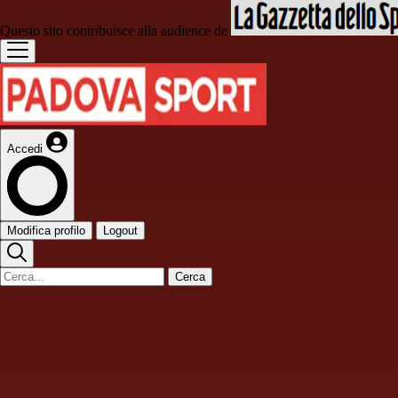
Questo sito contribuisce alla audience de
Accedi
Modifica profilo
Logout
Cerca