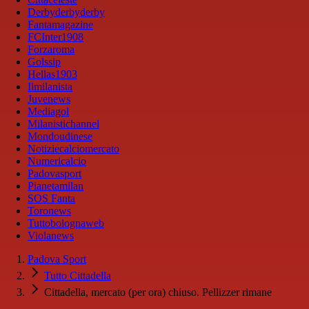
Derbyderbyderby
Fantamagazine
FCInter1908
Forzaroma
Golssip
Hellas1903
Ilmilanista
Juvenews
Mediagol
Milanistichannel
Mondoudinese
Notiziecalciomercato
Numericalcio
Padovasport
Pianetamilan
SOS Fanta
Toronews
Tuttobolognaweb
Violanews
Padova Sport
Tutto Cittadella
Cittadella, mercato (per ora) chiuso. Pellizzer rimane