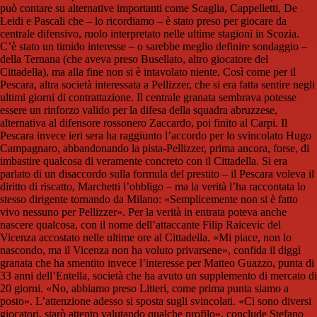
può contare su alternative importanti come Scaglia, Cappelletti, De
Leidi e Pascali che – lo ricordiamo – è stato preso per giocare da
centrale difensivo, ruolo interpretato nelle ultime stagioni in Scozia.
C’è stato un timido interesse – o sarebbe meglio definire sondaggio –
della Ternana (che aveva preso Busellato, altro giocatore del
Cittadella), ma alla fine non si è intavolato niente. Così come per il
Pescara, altra società interessata a Pellizzer, che si era fatta sentire negli
ultimi giorni di contrattazione. Il centrale granata sembrava potesse
essere un rinforzo valido per la difesa della squadra abruzzese,
alternativa al difensore rossonero Zaccardo, poi finito al Carpi. Il
Pescara invece ieri sera ha raggiunto l’accordo per lo svincolato Hugo
Campagnaro, abbandonando la pista-Pellizzer, prima ancora, forse, di
imbastire qualcosa di veramente concreto con il Cittadella. Si era
parlato di un disaccordo sulla formula del prestito – il Pescara voleva il
diritto di riscatto, Marchetti l’obbligo – ma la verità l’ha raccontata lo
stesso dirigente tornando da Milano: «Semplicemente non si è fatto
vivo nessuno per Pellizzer». Per la verità in entrata poteva anche
nascere qualcosa, con il nome dell’attaccante Filip Raicevic del
Vicenza accostato nelle ultime ore al Cittadella. «Mi piace, non lo
nascondo, ma il Vicenza non ha voluto privarsene», confida il diggì
granata che ha smentito invece l’interesse per Matteo Guazzo, punta di
33 anni dell’Entella, società che ha avuto un supplemento di mercato di
20 giorni. «No, abbiamo preso Litteri, come prima punta siamo a
posto». L’attenzione adesso si sposta sugli svincolati. «Ci sono diversi
giocatori, starò attento valutando qualche profilo», conclude Stefano