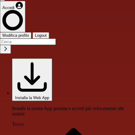
Accedi
Modifica profilo
Logout
Installa la Web App
Installa la nostra App gratuita e accedi più velocemente alle
notizie
Tocca