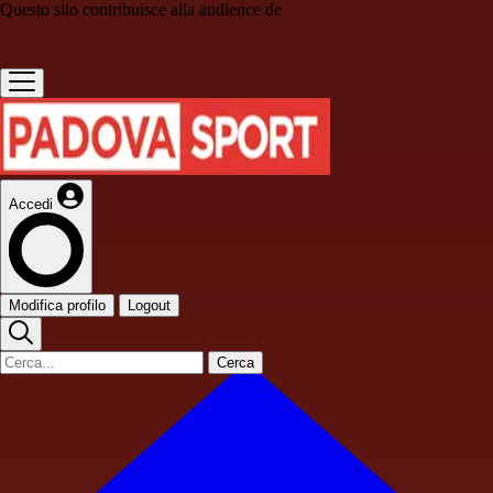
Questo sito contribuisce alla audience de
Accedi
Modifica profilo
Logout
Cerca