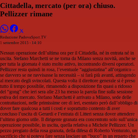
Cittadella, mercato (per ora) chiuso.
Pellizzer rimane
Redazione PadovaSport.TV
1 settembre 2015 - 14:10
Nessun operazione dell’ultima ora per il Cittadella, né in entrata né in
uscita. Stefano Marchetti se ne torna da Milano senza novità, anche se
per tutta la giornata è stato molto attivo, incontrando diversi operatori.
Pellizzer resta quindi in rosa, l’eventuale “aggiustatina” all’organico –
se davvero se ne ravvisasse la necessità – si farà più avanti, attingendo
al mercato degli svincolati. Questa volta il direttore generale si è preso
tutto il tempo possibile, rimanendo a disposizione fin quasi a ridosso
del “gong” che ieri sera alle 23 ha messo la parola fine sulla sessione
estiva del mercato. Stefano Marchetti è arrivato a Milano, sede delle
contrattazioni, nelle primissime ore di ieri, esentato però dall’obbligo di
dover fare qualcosa a tutti i costi e soprattutto contento di aver
concluso l’uscita di Gerardi e l’entrata di Litteri senza dover attendere
l’ultimo giorno utile. Il dirigente granata era concentrato solo sull’unica
operazione possibile, in uscita, quella relativa a Michele Pellizzer. Un
pezzo pregiato della rosa granata, della difesa di Roberto Venturato, un
sacrificio che si poteva fare senza lasciare un “buco” in un reparto che