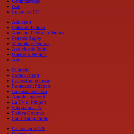
Campodarsego
Este
Luparense FC
Altri sport
Pallavolo Padova
Antenore Plebiscito Padova
Petrarca Rugby
Vinumitaly Petrarca
Assindustria Sport
Guerriero Petrarca
Altri
Rubriche
Storie di Sport
Calcio&amp;Gossip
Promozioni PdSport
La posta dei lettori
Angolo amarcord
La TV di PdSport
Sala stampa TV
Padova Gourmet
Sport &amp; diritto
Calcionapoli1926
Cittaceleste