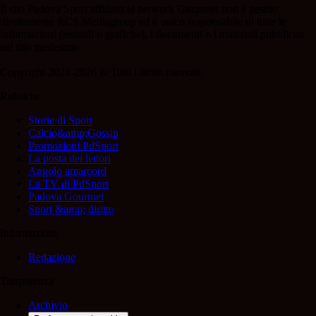
Il sito Padova Sport affiliato al network Gazzanet non è gestito
direttamente RCS Mediagroup ed è unico responsabile di tutte le
informazioni (testuali o grafiche), i documenti o i materiali pubblicati
sul sito medesimo.
Copyright 2021-2026 © Tutti i diritti riservati.
Rubriche
Storie di Sport
Calcio&amp;Gossip
Promozioni PdSport
La posta dei lettori
Angolo amarcord
La TV di PdSport
Padova Gourmet
Sport &amp; diritto
Informazioni
Redazione
Trasparenza
Archivio