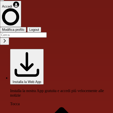
Accedi
Modifica profilo
Logout
Installa la Web App
Installa la nostra App gratuita e accedi più velocemente alle
notizie
Tocca