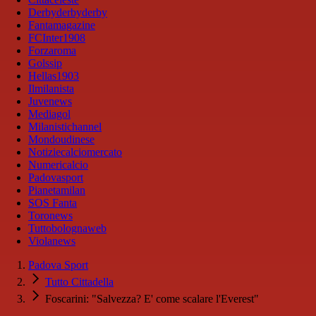
Derbyderbyderby
Fantamagazine
FCInter1908
Forzaroma
Golssip
Hellas1903
Ilmilanista
Juvenews
Mediagol
Milanistichannel
Mondoudinese
Notiziecalciomercato
Numericalcio
Padovasport
Pianetamilan
SOS Fanta
Toronews
Tuttobolognaweb
Violanews
Padova Sport
Tutto Cittadella
Foscarini: "Salvezza? E' come scalare l'Everest"