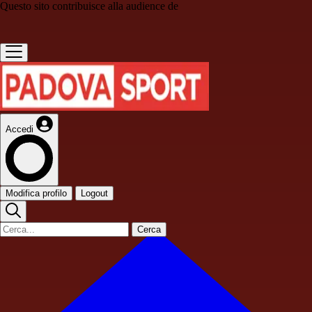
Questo sito contribuisce alla audience de
Accedi
Modifica profilo
Logout
Cerca