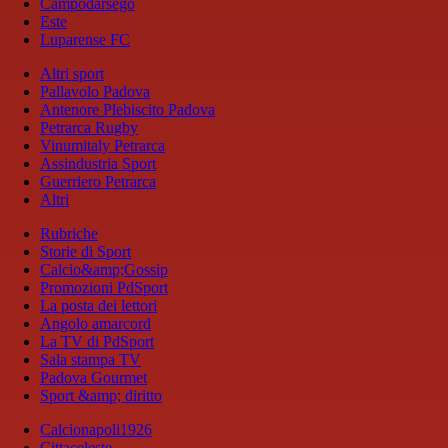
Campodarsego
Este
Luparense FC
Altri sport
Pallavolo Padova
Antenore Plebiscito Padova
Petrarca Rugby
Vinumitaly Petrarca
Assindustria Sport
Guerriero Petrarca
Altri
Rubriche
Storie di Sport
Calcio&amp;Gossip
Promozioni PdSport
La posta dei lettori
Angolo amarcord
La TV di PdSport
Sala stampa TV
Padova Gourmet
Sport &amp; diritto
Calcionapoli1926
Cittaceleste