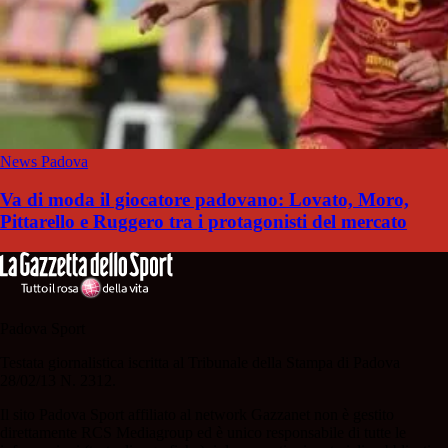
News Padova
Va di moda il giocatore padovano: Lovato, Moro,
Pittarello e Ruggero tra i protagonisti del mercato
Padova Sport
Testata giornalistica iscritta al Tribunale della Stampa di Padova
28/02/13 N. 2312.
Il sito Padova Sport affiliato al network Gazzanet non è gestito
direttamente RCS Mediagroup ed è unico responsabile di tutte le