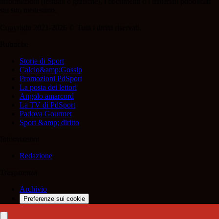
informazioni (testuali o grafiche), i documenti o i materiali pubblicati
sul sito medesimo.
Copyright 2021-2026 © Tutti i diritti riservati.
Rubriche
Storie di Sport
Calcio&amp;Gossip
Promozioni PdSport
La posta dei lettori
Angolo amarcord
La TV di PdSport
Padova Gourmet
Sport &amp; diritto
Informazioni
Redazione
Trasparenza
Archivio
Preferenze sui cookie