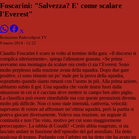
Foscarini: "Salvezza? E' come scalare
l'Everest"
Redazione PadovaSport.TV
9 marzo 2014 - 12:22
Claudio Foscarini è scuro in volto al termine della gara. «Il discorso si
complica ulteriormente», spiega l'allenatore granata. «Se prima
avevamo una montagna da scalare ora credo ci sia l’Everest. Sono
molto perplesso sulla reazione avuta della squadra. Dopo due gare
positive, ci sono rimasto un po’ male per la prova della squadra,
soprattutto quando siamo rimasti con l’uomo in più. Alla prima azione,
abbiamo subito il gol. Una squadra che vuole tirarsi fuori dalla
situazione in cui si è cacciata deve mettere in campo ben altro piglio.
La classifica può essere rimediabile ma con queste prestazioni diventa
molto più difficile. Non ci sono state intensità, cattiveria, velocità:
sapevamo di venire ad affrontare un’ottima squadra, però la partita si
poteva giocare diversamente. Volevo una reazione, un segnale di
continuità e non l’ho visto, motivo per cui sono maggiormente
preoccupato». La rabbia di Coralli? «Credo abbia esagerato, si sia
lasciato andare in funzione dell’episodio del gol annullato. Ha detto
qualcosa di troppo. Parlando con l’arbitro mi ha detto che ha avuto un