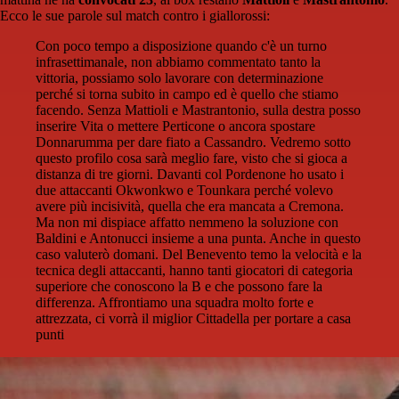
Ecco le sue parole sul match contro i giallorossi:
Con poco tempo a disposizione quando c'è un turno
infrasettimanale, non abbiamo commentato tanto la
vittoria, possiamo solo lavorare con determinazione
perché si torna subito in campo ed è quello che stiamo
facendo. Senza Mattioli e Mastrantonio, sulla destra posso
inserire Vita o mettere Perticone o ancora spostare
Donnarumma per dare fiato a Cassandro. Vedremo sotto
questo profilo cosa sarà meglio fare, visto che si gioca a
distanza di tre giorni. Davanti col Pordenone ho usato i
due attaccanti Okwonkwo e Tounkara perché volevo
avere più incisività, quella che era mancata a Cremona.
Ma non mi dispiace affatto nemmeno la soluzione con
Baldini e Antonucci insieme a una punta. Anche in questo
caso valuterò domani. Del Benevento temo la velocità e la
tecnica degli attaccanti, hanno tanti giocatori di categoria
superiore che conoscono la B e che possono fare la
differenza. Affrontiamo una squadra molto forte e
attrezzata, ci vorrà il miglior Cittadella per portare a casa
punti