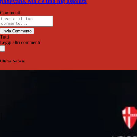
padovane. Ma c'è una big assoluta
Commenti
Invia Commento
Tutti
Leggi altri commenti
Ultime Notizie