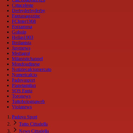
Cittaceleste
Derbyderbyderby
Fantamagazine
FCInter1908
Forzaroma
Golssip
Hellas1903
Ilmilanista
Juvenews
Mediagol
Milanistichannel
Mondoudinese
Notiziecalciomercato
Numericalcio
Padovasport
Pianetamilan
SOS Fanta
Toronews
Tuttobolognaweb
Violanews
Padova Sport
Tutto Cittadella
News Cittadella