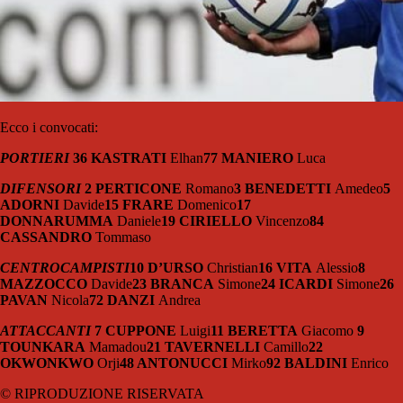
Ecco i convocati:
PORTIERI
36 KASTRATI
Elhan
77 MANIERO
Luca
DIFENSORI
2 PERTICONE
Romano
3 BENEDETTI
Amedeo
5
ADORNI
Davide
15 FRARE
Domenico
17
DONNARUMMA
Daniele
19 CIRIELLO
Vincenzo
84
CASSANDRO
Tommaso
CENTROCAMPISTI
10 D’URSO
Christian
16 VITA
Alessio
8
MAZZOCCO
Davide
23 BRANCA
Simone
24 ICARDI
Simone
26
PAVAN
Nicola
72 DANZI
Andrea
ATTACCANTI
7 CUPPONE
Luigi
11 BERETTA
Giacomo
9
TOUNKARA
Mamadou
21
TAVERNELLI
Camillo
22
OKWONKWO
Orji
48 ANTONUCCI
Mirko
92 BALDINI
Enrico
© RIPRODUZIONE RISERVATA