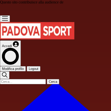
Questo sito contribuisce alla audience de
Accedi
Modifica profilo
Logout
Cerca