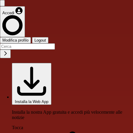
Accedi
Modifica profilo
Logout
Installa la Web App
Installa la nostra App gratuita e accedi più velocemente alle
notizie
Tocca