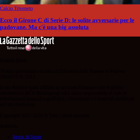
Calcio Triveneto
Ecco il Girone C di Serie D: le solite avversarie per le
padovane. Ma c'è una big assoluta
Padova Sport
Testata giornalistica iscritta al Tribunale della Stampa di Padova
28/02/13 N. 2312.
Il sito Padova Sport affiliato al network Gazzanet non è gestito
direttamente RCS Mediagroup ed è unico responsabile di tutte le
informazioni (testuali o grafiche), i documenti o i materiali pubblicati
sul sito medesimo.
Copyright 2021-2026 © Tutti i diritti riservati.
Rubriche
Storie di Sport