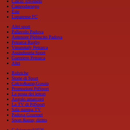
Calcio Triveneto
Campodarsego
Este
Luparense FC
Altri sport
Pallavolo Padova
Antenore Plebiscito Padova
Petrarca Rugby
Vinumitaly Petrarca
Assindustria Sport
Guerriero Petrarca
Altri
Rubriche
Storie di Sport
Calcio&amp;Gossip
Promozioni PdSport
La posta dei lettori
Angolo amarcord
La TV di PdSport
Sala stampa TV
Padova Gourmet
Sport &amp; diritto
Calcionapoli1926