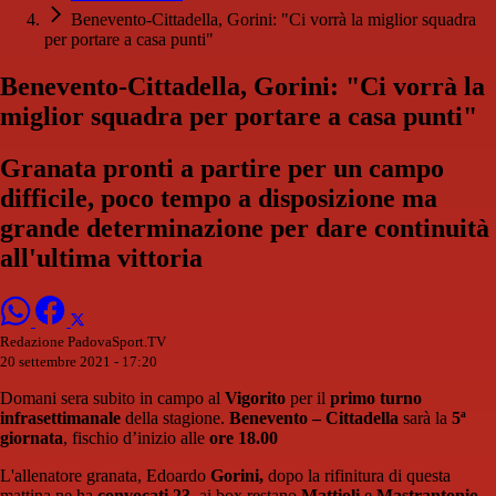
Benevento-Cittadella, Gorini: "Ci vorrà la miglior squadra
per portare a casa punti"
Benevento-Cittadella, Gorini: "Ci vorrà la
miglior squadra per portare a casa punti"
Granata pronti a partire per un campo
difficile, poco tempo a disposizione ma
grande determinazione per dare continuità
all'ultima vittoria
Redazione PadovaSport.TV
20 settembre 2021 - 17:20
Domani sera subito in campo al
Vigorito
per il
primo turno
infrasettimanale
della stagione.
Benevento – Cittadella
sarà la
5ª
giornata
, fischio d’inizio alle
ore 18.00
L'allenatore granata, Edoardo
Gorini,
dopo la rifinitura di questa
mattina ne ha
convocati 23
, ai box restano
Mattioli
e
Mastrantonio
.