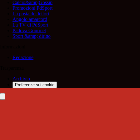
Calcio&amp;Gossip
Promozioni PdSport
La posta dei lettori
Angolo amarcord
La TV di PdSport
Padova Gourmet
Sport &amp; diritto
Informazioni
Redazione
Trasparenza
Archivio
Preferenze sui cookie