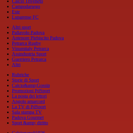
Calcio Triveneto
Campodarsego
Este
Luparense FC
Altri sport
Pallavolo Padova
Antenore Plebiscito Padova
Petrarca Rugby
Vinumitaly Petrarca
Assindustria Sport
Guerriero Petrarca
Altri
Rubriche
Storie di Sport
Calcio&amp;Gossip
Promozioni PdSport
La posta dei lettori
Angolo amarcord
La TV di PdSport
Sala stampa TV
Padova Gourmet
Sport &amp; diritto
Calcionapoli1926