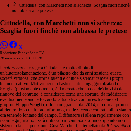
Cittadella, con Marchetti non si scherza: Scaglia fuori finchè
non abbassa le pretese
Cittadella, con Marchetti non si scherza:
Scaglia fuori finchè non abbassa le pretese
Redazione PadovaSport.TV
28 novembre 2018 - 11:28
Il
salary cap
che vige a Cittadella è molto di più di
un'autoregolamentazione, è un pilastro che da anni sostiene questa
società virtuosa, che sforna talenti e chiude sistematicamete i propri
bilanci in attivo. Motivo per cui l'asticella dell'ingaggio alzata da
Scaglia (giustamente o meno, è il mercato che lo decide) in vista del
rinnovo del contratto, è considerata come una stortura, da raddrizzare
eventualmente anche forzando la trattativa con un'esclusione dal
gruppo. Filippo
Scaglia
, difensore granata dal 2014, era ormai pronto
al rientro dopo un lungo infortunio, ma le vicende contrattuali lo stanno
ora tenendo lontano dal campo. Il difensore si allena regolarmente con
i compagni, ma non sarà utilizzato in campionato fino a quando non
sistemerà la sua posizione. Così Marchetti, interpellato da
Il Gazzettino
:
"Il ragazzo si allena con il gruppo, ma non sarà convocato fino a