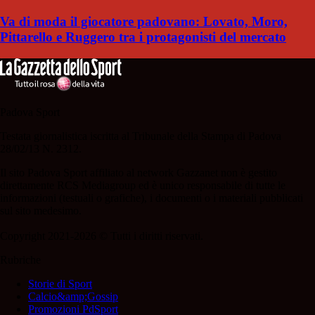
Va di moda il giocatore padovano: Lovato, Moro,
Pittarello e Ruggero tra i protagonisti del mercato
Padova Sport
Testata giornalistica iscritta al Tribunale della Stampa di Padova
28/02/13 N. 2312.
Il sito Padova Sport affiliato al network Gazzanet non è gestito
direttamente RCS Mediagroup ed è unico responsabile di tutte le
informazioni (testuali o grafiche), i documenti o i materiali pubblicati
sul sito medesimo.
Copyright 2021-2026 © Tutti i diritti riservati.
Rubriche
Storie di Sport
Calcio&amp;Gossip
Promozioni PdSport