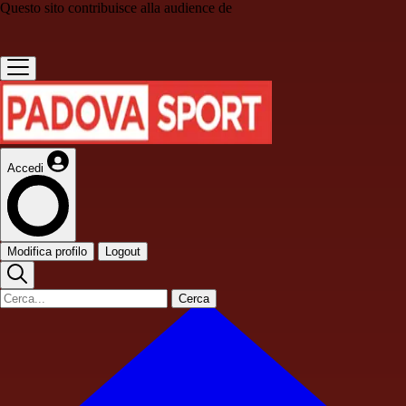
Questo sito contribuisce alla audience de
Accedi
Modifica profilo
Logout
Cerca