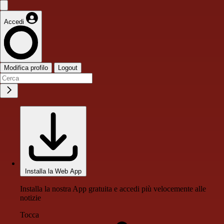
Accedi
Modifica profilo
Logout
Installa la Web App
Installa la nostra App gratuita e accedi più velocemente alle
notizie
Tocca