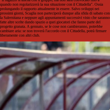
quando non regolarizzerà la sua situazione con il Cittadella". Ossia
prolungando il rapporto attualmente in essere. Salvo sviluppi nei
prossimi giorni, Scaglia non parteciperà dunque alla sfida di sabato con
la Salernitana e neppure agli appuntamenti successivi visto che saranno
fatte altre scelte dando spazio a quei giocatori che fanno parte del
progetto granata. A gennaio, se le cose non cambieranno, potrebbe
cambiare aria: se non troverà l'accordo con il Cittadella, potrà firmare
liberamente con altri club.