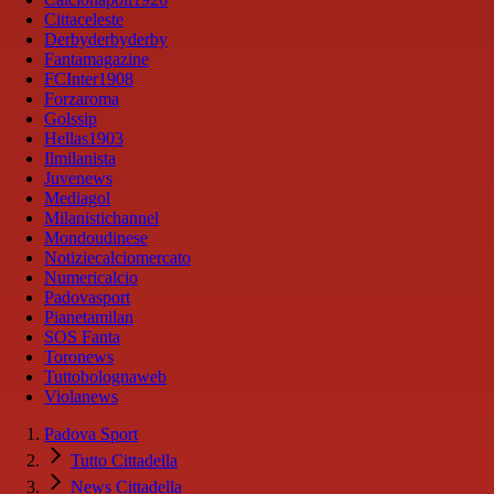
Cittaceleste
Derbyderbyderby
Fantamagazine
FCInter1908
Forzaroma
Golssip
Hellas1903
Ilmilanista
Juvenews
Mediagol
Milanistichannel
Mondoudinese
Notiziecalciomercato
Numericalcio
Padovasport
Pianetamilan
SOS Fanta
Toronews
Tuttobolognaweb
Violanews
Padova Sport
Tutto Cittadella
News Cittadella