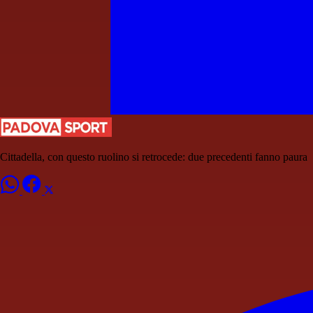
Cittadella, con questo ruolino si retrocede: due precedenti fanno paura