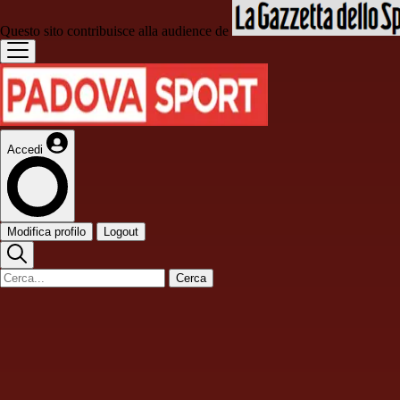
Questo sito contribuisce alla audience de
Accedi
Modifica profilo
Logout
Cerca