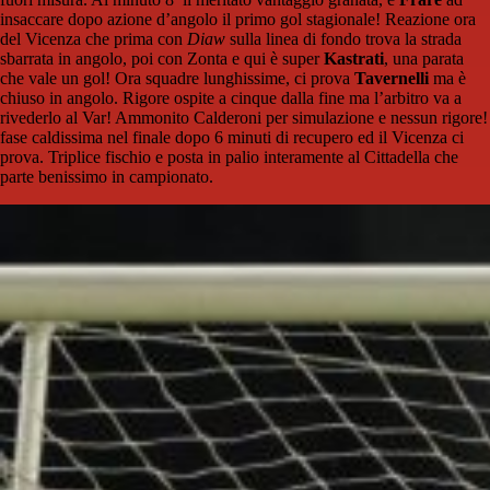
insaccare dopo azione d’angolo il primo gol stagionale! Reazione ora
del Vicenza che prima con
Diaw
sulla linea di fondo trova la strada
sbarrata in angolo, poi con Zonta e qui è super
Kastrati
, una parata
che vale un gol! Ora squadre lunghissime, ci prova
Tavernelli
ma è
chiuso in angolo. Rigore ospite a cinque dalla fine ma l’arbitro va a
rivederlo al Var! Ammonito Calderoni per simulazione e nessun rigore!
fase caldissima nel finale dopo 6 minuti di recupero ed il Vicenza ci
prova. Triplice fischio e posta in palio interamente al Cittadella che
parte benissimo in campionato.