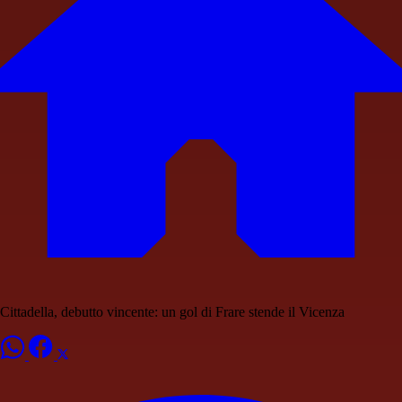
Cittadella, debutto vincente: un gol di Frare stende il Vicenza