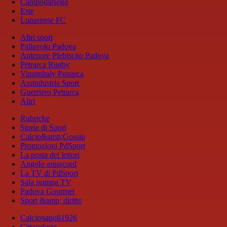
Campodarsego
Este
Luparense FC
Altri sport
Pallavolo Padova
Antenore Plebiscito Padova
Petrarca Rugby
Vinumitaly Petrarca
Assindustria Sport
Guerriero Petrarca
Altri
Rubriche
Storie di Sport
Calcio&amp;Gossip
Promozioni PdSport
La posta dei lettori
Angolo amarcord
La TV di PdSport
Sala stampa TV
Padova Gourmet
Sport &amp; diritto
Calcionapoli1926
Cittaceleste