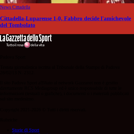
News Cittadella
Cittadella-Luparense 1-0, Fabbro decide l'amichevole
del Tombolato
Padova Sport
Testata giornalistica iscritta al Tribunale della Stampa di Padova
28/02/13 N. 2312.
Il sito Padova Sport affiliato al network Gazzanet non è gestito
direttamente RCS Mediagroup ed è unico responsabile di tutte le
informazioni (testuali o grafiche), i documenti o i materiali pubblicati
sul sito medesimo.
Copyright 2021-2026 © Tutti i diritti riservati.
Rubriche
Storie di Sport