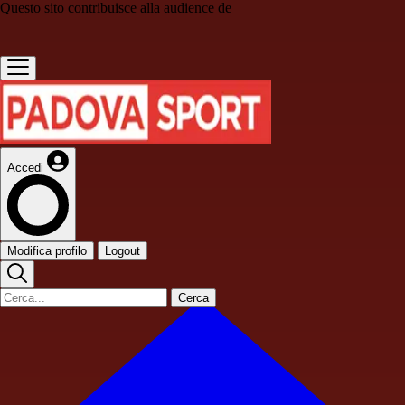
Questo sito contribuisce alla audience de
Accedi
Modifica profilo
Logout
Cerca