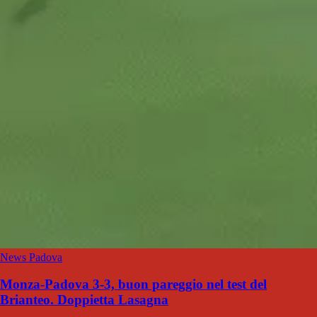
News Padova
Monza-Padova 3-3, buon pareggio nel test del
Brianteo. Doppietta Lasagna