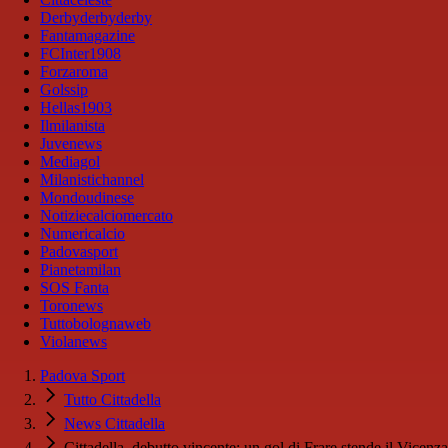
Derbyderbyderby
Fantamagazine
FCInter1908
Forzaroma
Golssip
Hellas1903
Ilmilanista
Juvenews
Mediagol
Milanistichannel
Mondoudinese
Notiziecalciomercato
Numericalcio
Padovasport
Pianetamilan
SOS Fanta
Toronews
Tuttobolognaweb
Violanews
Padova Sport
Tutto Cittadella
News Cittadella
Cittadella, debutto vincente: un gol di Frare stende il Vicenza