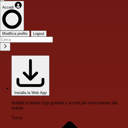
Accedi
Modifica profilo
Logout
Installa la Web App
Installa la nostra App gratuita e accedi più velocemente alle
notizie
Tocca