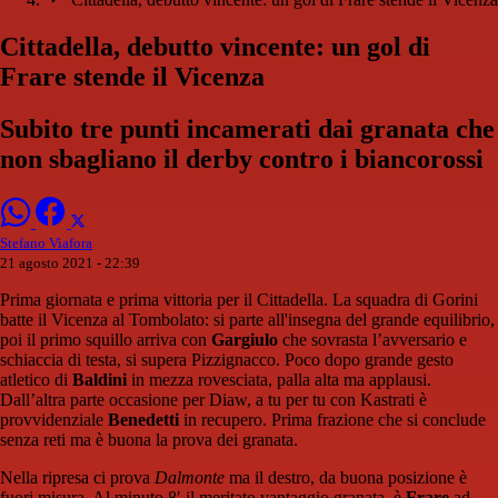
Cittadella, debutto vincente: un gol di
Frare stende il Vicenza
Subito tre punti incamerati dai granata che
non sbagliano il derby contro i biancorossi
Stefano Viafora
21 agosto 2021 - 22:39
Prima giornata e prima vittoria per il Cittadella. La squadra di Gorini
batte il Vicenza al Tombolato: si parte all'insegna del grande equilibrio,
poi il primo squillo arriva con
Gargiulo
che sovrasta l’avversario e
schiaccia di testa, si supera Pizzignacco. Poco dopo grande gesto
atletico di
Baldini
in mezza rovesciata, palla alta ma applausi.
Dall’altra parte occasione per Diaw, a tu per tu con Kastrati è
provvidenziale
Benedetti
in recupero. Prima frazione che si conclude
senza reti ma è buona la prova dei granata.
Nella ripresa ci prova
Dalmonte
ma il destro, da buona posizione è
fuori misura. Al minuto 8′ il meritato vantaggio granata, è
Frare
ad