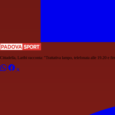
Cittadella, Laribi racconta: "Trattativa lampo, telefonata alle 19.20 e fi