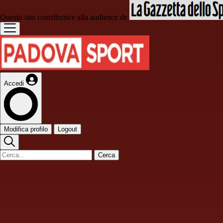
Questo sito contribuisce alla audience de
Accedi
Modifica profilo
Logout
Cerca