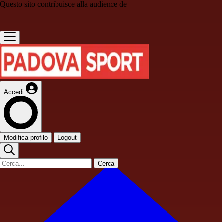
Questo sito contribuisce alla audience de
Accedi
Modifica profilo
Logout
Cerca