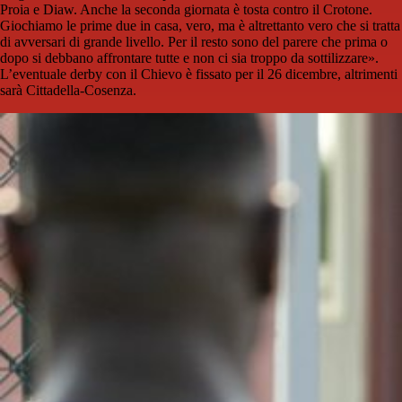
Proia e Diaw. Anche la seconda giornata è tosta contro il Crotone.
Giochiamo le prime due in casa, vero, ma è altrettanto vero che si tratta
di avversari di grande livello. Per il resto sono del parere che prima o
dopo si debbano affrontare tutte e non ci sia troppo da sottilizzare».
L’eventuale derby con il Chievo è fissato per il 26 dicembre, altrimenti
sarà Cittadella-Cosenza.