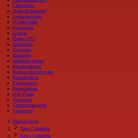
Cittaceleste
Derbyderbyderby
Fantamagazine
FCInter1908
Forzaroma
Golssip
Hellas1903
Ilmilanista
Juvenews
Mediagol
Milanistichannel
Mondoudinese
Notiziecalciomercato
Numericalcio
Padovasport
Pianetamilan
SOS Fanta
Toronews
Tuttobolognaweb
Violanews
Padova Sport
Tutto Cittadella
News Cittadella