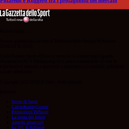
Pittarello e Ruggero tra i protagonisti del mercato
Padova Sport
Testata giornalistica iscritta al Tribunale della Stampa di Padova
28/02/13 N. 2312.
Il sito Padova Sport affiliato al network Gazzanet non è gestito
direttamente RCS Mediagroup ed è unico responsabile di tutte le
informazioni (testuali o grafiche), i documenti o i materiali pubblicati
sul sito medesimo.
Copyright 2021-2026 © Tutti i diritti riservati.
Rubriche
Storie di Sport
Calcio&amp;Gossip
Promozioni PdSport
La posta dei lettori
Angolo amarcord
La TV di PdSport