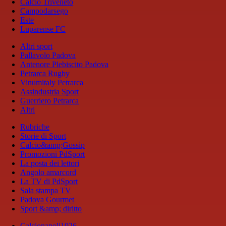
Calcio Triveneto
Campodarsego
Este
Luparense FC
Altri sport
Pallavolo Padova
Antenore Plebiscito Padova
Petrarca Rugby
Vinumitaly Petrarca
Assindustria Sport
Guerriero Petrarca
Altri
Rubriche
Storie di Sport
Calcio&amp;Gossip
Promozioni PdSport
La posta dei lettori
Angolo amarcord
La TV di PdSport
Sala stampa TV
Padova Gourmet
Sport &amp; diritto
Calcionapoli1926