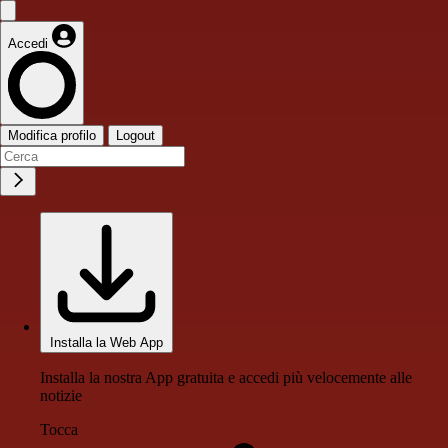
Accedi
Modifica profilo
Logout
Installa la Web App
Installa la nostra App gratuita e accedi più velocemente alle
notizie
Tocca