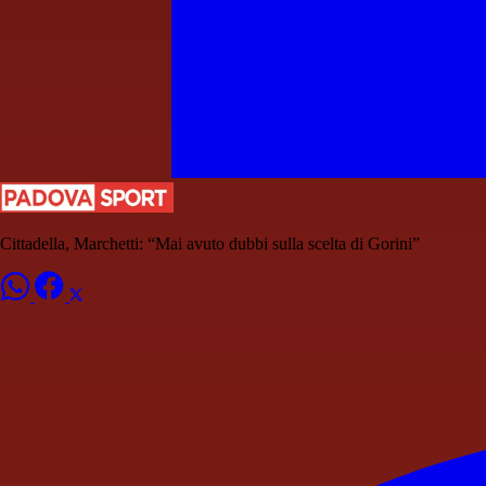
Cittadella, Marchetti: “Mai avuto dubbi sulla scelta di Gorini”