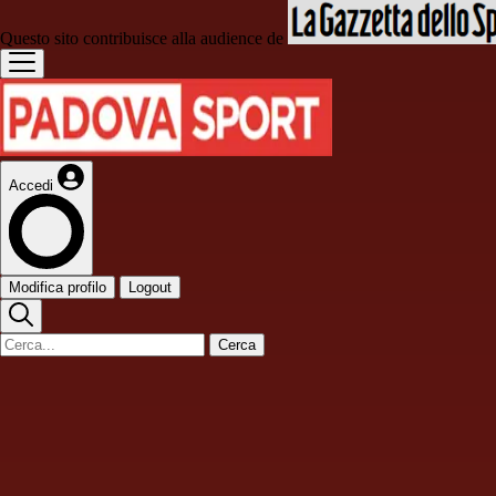
Questo sito contribuisce alla audience de
Accedi
Modifica profilo
Logout
Cerca