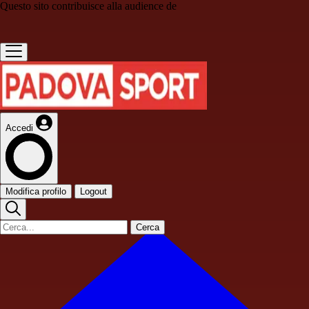
Questo sito contribuisce alla audience de
Accedi
Modifica profilo
Logout
Cerca