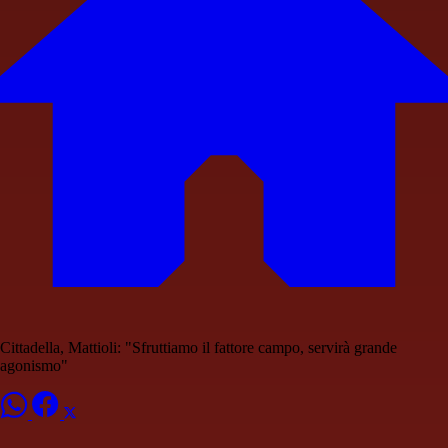
Cittadella, Mattioli: "Sfruttiamo il fattore campo, servirà grande
agonismo"