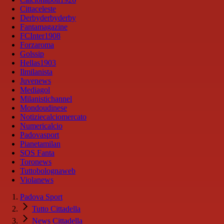
Cittaceleste
Derbyderbyderby
Fantamagazine
FCInter1908
Forzaroma
Golssip
Hellas1903
Ilmilanista
Juvenews
Mediagol
Milanistichannel
Mondoudinese
Notiziecalciomercato
Numericalcio
Padovasport
Pianetamilan
SOS Fanta
Toronews
Tuttobolognaweb
Violanews
Padova Sport
Tutto Cittadella
News Cittadella