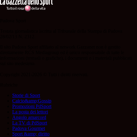
Padova Sport
Testata giornalistica iscritta al Tribunale della Stampa di Padova
28/02/13 N. 2312.
Il sito Padova Sport affiliato al network Gazzanet non è gestito
direttamente RCS Mediagroup ed è unico responsabile di tutte le
informazioni (testuali o grafiche), i documenti o i materiali pubblicati
sul sito medesimo.
Copyright 2021-2026 © Tutti i diritti riservati.
Rubriche
Storie di Sport
Calcio&amp;Gossip
Promozioni PdSport
La posta dei lettori
Angolo amarcord
La TV di PdSport
Padova Gourmet
Sport &amp; diritto