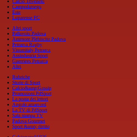
Calcio Triveneto
Campodarsego
Este
Luparense FC
Altri sport
Pallavolo Padova
Antenore Plebiscito Padova
Petrarca Rugby
Vinumitaly Petrarca
Assindustria Sport
Guerriero Petrarca
Altri
Rubriche
Storie di Sport
Calcio&amp;Gossip
Promozioni PdSport
La posta dei lettori
Angolo amarcord
La TV di PdSport
Sala stampa TV
Padova Gourmet
Sport &amp; diritto
Calcionapoli1926