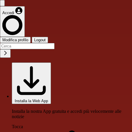
Accedi
Modifica profilo
Logout
Installa la Web App
Installa la nostra App gratuita e accedi più velocemente alle
notizie
Tocca