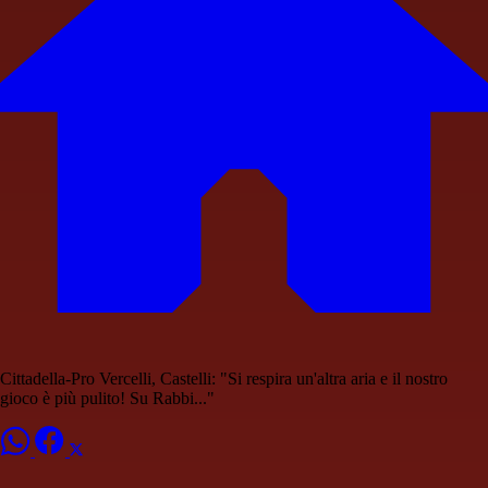
Cittadella-Pro Vercelli, Castelli: "Si respira un'altra aria e il nostro
gioco è più pulito! Su Rabbi..."