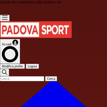
Questo sito contribuisce alla audience de
Accedi
Modifica profilo
Logout
Cerca