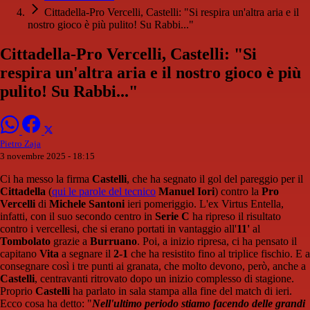
Cittadella-Pro Vercelli, Castelli: "Si respira un'altra aria e il
nostro gioco è più pulito! Su Rabbi..."
Cittadella-Pro Vercelli, Castelli: "Si
respira un'altra aria e il nostro gioco è più
pulito! Su Rabbi..."
Pietro Zaja
3 novembre 2025 - 18:15
Ci ha messo la firma
Castelli
, che ha segnato il gol del pareggio per il
Cittadella
(
qui le parole del tecnico
Manuel Iori
) contro la
Pro
Vercelli
di
Michele Santoni
ieri pomeriggio. L'ex Virtus Entella,
infatti, con il suo secondo centro in
Serie C
ha ripreso il risultato
contro i vercellesi, che si erano portati in vantaggio all'
11'
al
Tombolato
grazie a
Burruano
. Poi, a inizio ripresa, ci ha pensato il
capitano
Vita
a segnare il
2-1
che ha resistito fino al triplice fischio. E a
consegnare così i tre punti ai granata, che molto devono, però, anche a
Castelli
, centravanti ritrovato dopo un inizio complesso di stagione.
Proprio
Castelli
ha parlato in sala stampa alla fine del match di ieri.
Ecco cosa ha detto: "
Nell'ultimo periodo stiamo facendo delle grandi