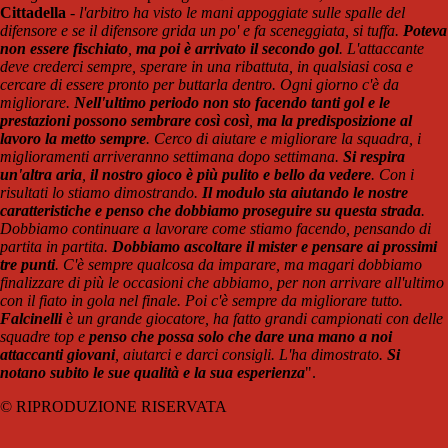
Cittadella
-
l'arbitro ha visto le mani appoggiate sulle spalle del
difensore e se il difensore grida un po' e fa sceneggiata, si tuffa.
Poteva
non essere fischiato
,
ma poi è arrivato il secondo gol
. L'attaccante
deve crederci sempre, sperare in una ribattuta, in qualsiasi cosa e
cercare di essere pronto per buttarla dentro. Ogni giorno c'è da
migliorare.
Nell'ultimo periodo non sto facendo tanti gol e le
prestazioni possono sembrare così così
,
ma la predisposizione al
lavoro la metto sempre
. Cerco di aiutare e migliorare la squadra, i
miglioramenti arriveranno settimana dopo settimana.
Si respira
un'altra aria
,
il nostro gioco è più pulito e bello da vedere
. Con i
risultati lo stiamo dimostrando.
Il modulo sta aiutando le nostre
caratteristiche e penso che dobbiamo proseguire su questa strada
.
Dobbiamo continuare a lavorare come stiamo facendo, pensando di
partita in partita.
Dobbiamo ascoltare il mister e pensare ai prossimi
tre punti
. C'è sempre qualcosa da imparare, ma magari dobbiamo
finalizzare di più le occasioni che abbiamo, per non arrivare all'ultimo
con il fiato in gola nel finale. Poi c'è sempre da migliorare tutto.
Falcinelli
è un grande giocatore, ha fatto grandi campionati con delle
squadre top e
penso che possa solo che dare una mano a noi
attaccanti giovani
, aiutarci e darci consigli. L'ha dimostrato.
Si
notano subito le sue qualità e la sua esperienza
".
© RIPRODUZIONE RISERVATA