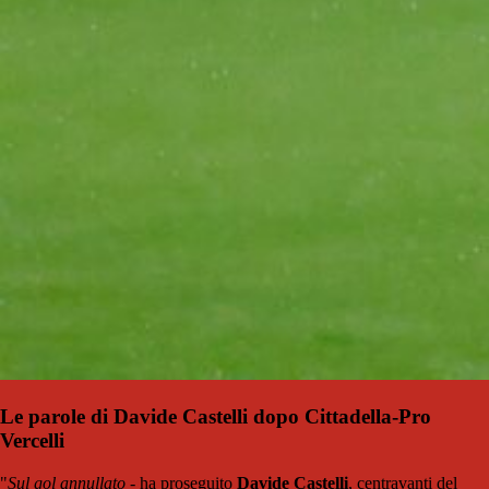
Le parole di Davide Castelli dopo Cittadella-Pro
Vercelli
"
Sul gol annullato
- ha proseguito
Davide Castelli
, centravanti del