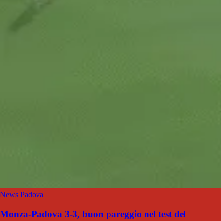
News Padova
Monza-Padova 3-3, buon pareggio nel test del