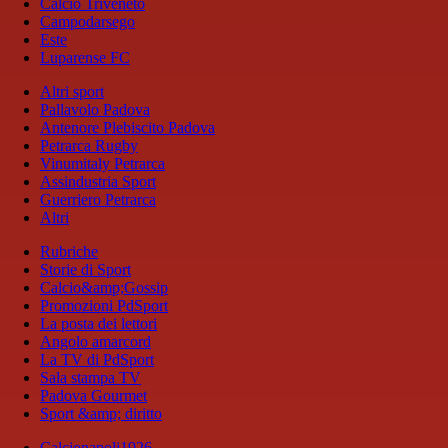
Calcio Triveneto
Campodarsego
Este
Luparense FC
Altri sport
Pallavolo Padova
Antenore Plebiscito Padova
Petrarca Rugby
Vinumitaly Petrarca
Assindustria Sport
Guerriero Petrarca
Altri
Rubriche
Storie di Sport
Calcio&amp;Gossip
Promozioni PdSport
La posta dei lettori
Angolo amarcord
La TV di PdSport
Sala stampa TV
Padova Gourmet
Sport &amp; diritto
Calcionapoli1926