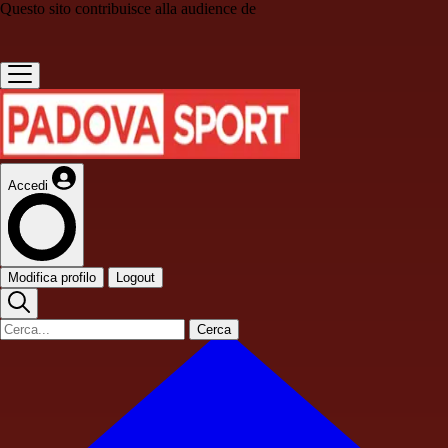
Questo sito contribuisce alla audience de
Accedi
Modifica profilo
Logout
Cerca