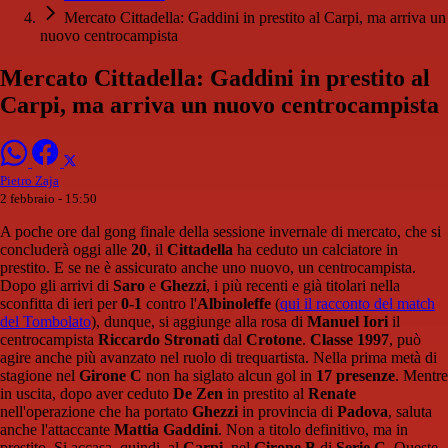
Mercato Cittadella: Gaddini in prestito al Carpi, ma arriva un
nuovo centrocampista
Mercato Cittadella: Gaddini in prestito al
Carpi, ma arriva un nuovo centrocampista
Pietro Zaja
2 febbraio - 15:50
A poche ore dal gong finale della sessione invernale di mercato, che si
concluderà oggi alle
20
, il
Cittadella
ha ceduto un calciatore in
prestito. E se ne è assicurato anche uno nuovo, un centrocampista.
Dopo gli arrivi di
Saro
e
Ghezzi
, i più recenti e già titolari nella
sconfitta di ieri per
0-1
contro l'
Albinoleffe
(
qui il racconto del match
del Tombolato
), dunque, si aggiunge alla rosa di
Manuel Iori
il
centrocampista
Riccardo Stronati
dal
Crotone
.
Classe 1997
, può
agire anche più avanzato nel ruolo di trequartista. Nella prima metà di
stagione nel
Girone C
non ha siglato alcun gol in
17 presenze
. Mentre
in uscita, dopo aver ceduto
De Zen
in prestito al
Renate
nell'operazione che ha portato
Ghezzi
in provincia di
Padova
, saluta
anche l'attaccante
Mattia Gaddini
. Non a titolo definitivo, ma in
prestito. Si accasa, quindi, al
Carpi
, nel
Girone B
di
Serie C
. Queste