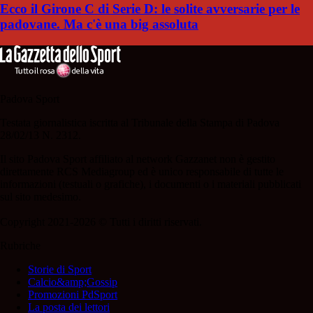
Ecco il Girone C di Serie D: le solite avversarie per le
padovane. Ma c'è una big assoluta
Padova Sport
Testata giornalistica iscritta al Tribunale della Stampa di Padova
28/02/13 N. 2312.
Il sito Padova Sport affiliato al network Gazzanet non è gestito
direttamente RCS Mediagroup ed è unico responsabile di tutte le
informazioni (testuali o grafiche), i documenti o i materiali pubblicati
sul sito medesimo.
Copyright 2021-2026 © Tutti i diritti riservati.
Rubriche
Storie di Sport
Calcio&amp;Gossip
Promozioni PdSport
La posta dei lettori