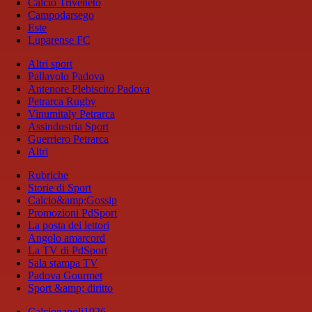
Calcio Triveneto
Campodarsego
Este
Luparense FC
Altri sport
Pallavolo Padova
Antenore Plebiscito Padova
Petrarca Rugby
Vinumitaly Petrarca
Assindustria Sport
Guerriero Petrarca
Altri
Rubriche
Storie di Sport
Calcio&amp;Gossip
Promozioni PdSport
La posta dei lettori
Angolo amarcord
La TV di PdSport
Sala stampa TV
Padova Gourmet
Sport &amp; diritto
Calcionapoli1926