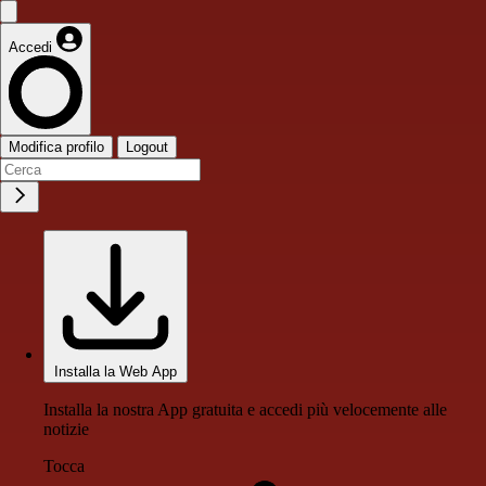
Accedi
Modifica profilo
Logout
Installa la Web App
Installa la nostra App gratuita e accedi più velocemente alle
notizie
Tocca