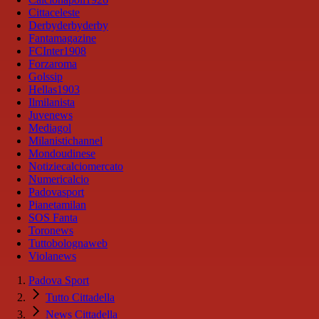
Cittaceleste
Derbyderbyderby
Fantamagazine
FCInter1908
Forzaroma
Golssip
Hellas1903
Ilmilanista
Juvenews
Mediagol
Milanistichannel
Mondoudinese
Notiziecalciomercato
Numericalcio
Padovasport
Pianetamilan
SOS Fanta
Toronews
Tuttobolognaweb
Violanews
Padova Sport
Tutto Cittadella
News Cittadella