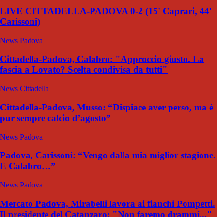
LIVE CITTADELLA-PADOVA 0-2 (15' Caprari, 44'
Carissoni)
News Padova
Cittadella-Padova, Calabro: "Approccio giusto. La
fascia a Lovato? Scelta condivisa da tutti"
News Cittadella
Cittadella-Padova, Musso: “Dispiace aver perso, ma è
pur sempre calcio d’agosto”
News Padova
Padova, Carissoni: “Vengo dalla mia miglior stagione.
E Calabro…”
News Padova
Mercato Padova, Mirabelli lavora ai fianchi Pompetti.
Il presidente del Catanzaro: "Non faremo drammi..."