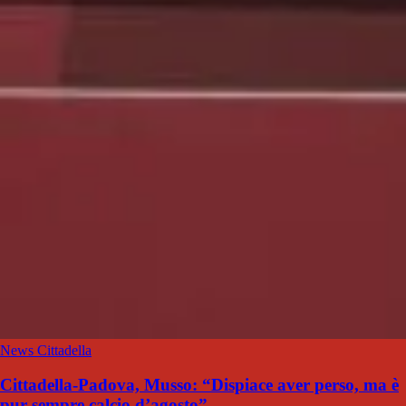
News Cittadella
Cittadella-Padova, Musso: “Dispiace aver perso, ma è
pur sempre calcio d’agosto”