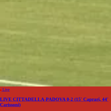
Live
LIVE CITTADELLA-PADOVA 0-2 (15' Caprari, 44'
Carissoni)