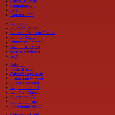
Calcio Triveneto
Campodarsego
Este
Luparense FC
Altri sport
Pallavolo Padova
Antenore Plebiscito Padova
Petrarca Rugby
Vinumitaly Petrarca
Assindustria Sport
Guerriero Petrarca
Altri
Rubriche
Storie di Sport
Calcio&amp;Gossip
Promozioni PdSport
La posta dei lettori
Angolo amarcord
La TV di PdSport
Sala stampa TV
Padova Gourmet
Sport &amp; diritto
Calcionapoli1926