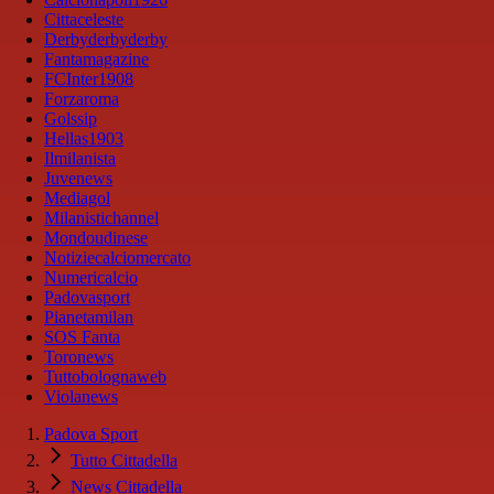
Cittaceleste
Derbyderbyderby
Fantamagazine
FCInter1908
Forzaroma
Golssip
Hellas1903
Ilmilanista
Juvenews
Mediagol
Milanistichannel
Mondoudinese
Notiziecalciomercato
Numericalcio
Padovasport
Pianetamilan
SOS Fanta
Toronews
Tuttobolognaweb
Violanews
Padova Sport
Tutto Cittadella
News Cittadella