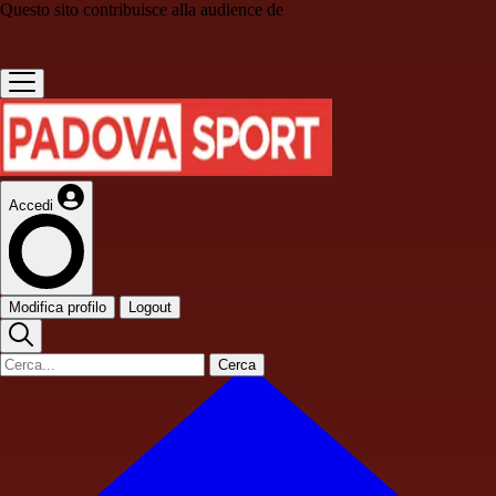
Questo sito contribuisce alla audience de
Accedi
Modifica profilo
Logout
Cerca