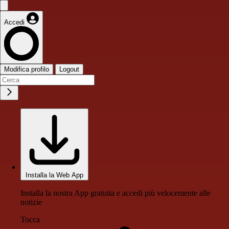
Accedi
Modifica profilo
Logout
Installa la Web App
Installa la nostra App gratuita e accedi più velocemente alle
notizie
Tocca