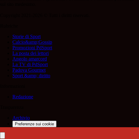
sul sito medesimo.
Copyright 2021-2026 © Tutti i diritti riservati.
Rubriche
Storie di Sport
Calcio&amp;Gossip
Promozioni PdSport
La posta dei lettori
Angolo amarcord
La TV di PdSport
Padova Gourmet
Sport &amp; diritto
Informazioni
Redazione
Trasparenza
Archivio
Preferenze sui cookie