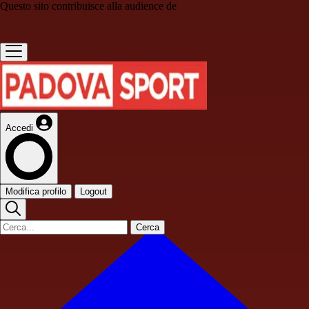
Questo sito contribuisce alla audience de
Accedi
Modifica profilo
Logout
Cerca