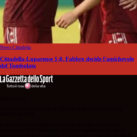
News Cittadella
Cittadella-Luparense 1-0, Fabbro decide l'amichevole
del Tombolato
Padova Sport
Testata giornalistica iscritta al Tribunale della Stampa di Padova
28/02/13 N. 2312.
Il sito Padova Sport affiliato al network Gazzanet non è gestito
direttamente RCS Mediagroup ed è unico responsabile di tutte le
informazioni (testuali o grafiche), i documenti o i materiali pubblicati