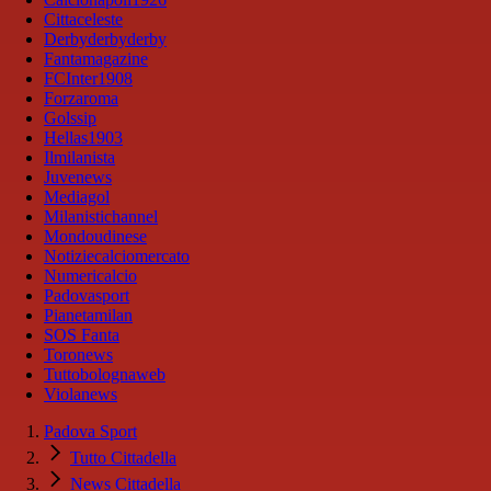
Cittaceleste
Derbyderbyderby
Fantamagazine
FCInter1908
Forzaroma
Golssip
Hellas1903
Ilmilanista
Juvenews
Mediagol
Milanistichannel
Mondoudinese
Notiziecalciomercato
Numericalcio
Padovasport
Pianetamilan
SOS Fanta
Toronews
Tuttobolognaweb
Violanews
Padova Sport
Tutto Cittadella
News Cittadella