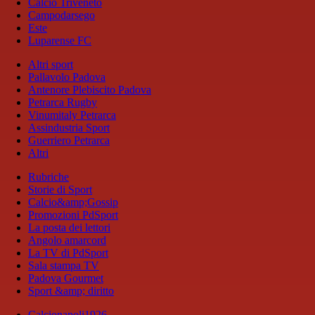
Calcio Triveneto
Campodarsego
Este
Luparense FC
Altri sport
Pallavolo Padova
Antenore Plebiscito Padova
Petrarca Rugby
Vinumitaly Petrarca
Assindustria Sport
Guerriero Petrarca
Altri
Rubriche
Storie di Sport
Calcio&amp;Gossip
Promozioni PdSport
La posta dei lettori
Angolo amarcord
La TV di PdSport
Sala stampa TV
Padova Gourmet
Sport &amp; diritto
Calcionapoli1926