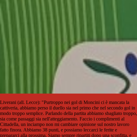
Liverani (all. Lecce): "Purtroppo nei gol di Moncini ci è mancata la
cattiveria, abbiamo perso il duello sia nel primo che nel secondo gol in
modo troppo semplice. Parlando della partita abbiamo sbagliato troppo,
sia come passaggi sia nell'atteggiamento. Faccio i complimenti al
Cittadella, un inciampo non mi cambiare opinione sul nostro lavoro
fatto finora. Abbiamo 38 punti, e possiamo leccarci le ferite e
prepararci alla prossima. Siamo sempre ripartiti dopo una sconfitta, e