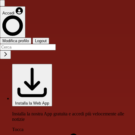
Accedi
Modifica profilo
Logout
Installa la Web App
Installa la nostra App gratuita e accedi più velocemente alle
notizie
Tocca