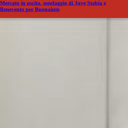
Mercato in uscita, sondaggio di Juve Stabia e
Benevento per Buonaiuto