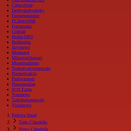
Cittaceleste
Derbyderbyderby
Fantamagazine
FCInter1908
Forzaroma
Golssip
Hellas1903
Ilmilanista
Juvenews
Mediagol
Milanistichannel
Mondoudinese
Notiziecalciomercato
Numericalcio
Padovasport
Pianetamilan
SOS Fanta
Toronews
Tuttobolognaweb
Violanews
Padova Sport
Tutto Cittadella
News Cittadella