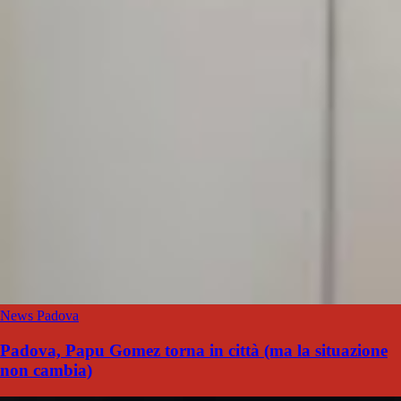
News Padova
Padova, Papu Gomez torna in città (ma la situazione
non cambia)