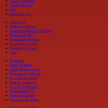
Calcio Triveneto
Campodarsego
Este
Luparense FC
Altri sport
Pallavolo Padova
Antenore Plebiscito Padova
Petrarca Rugby
Vinumitaly Petrarca
Assindustria Sport
Guerriero Petrarca
Altri
Rubriche
Storie di Sport
Calcio&amp;Gossip
Promozioni PdSport
La posta dei lettori
Angolo amarcord
La TV di PdSport
Sala stampa TV
Padova Gourmet
Sport &amp; diritto
Calcionapoli1926