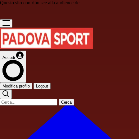
Questo sito contribuisce alla audience de
Accedi
Modifica profilo
Logout
Cerca