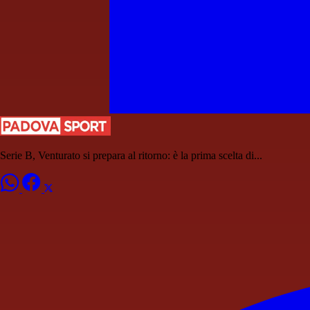
Serie B, Venturato si prepara al ritorno: è la prima scelta di...