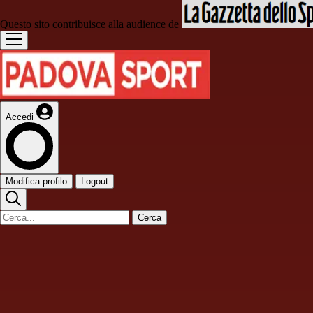
Questo sito contribuisce alla audience de
Accedi
Modifica profilo
Logout
Cerca