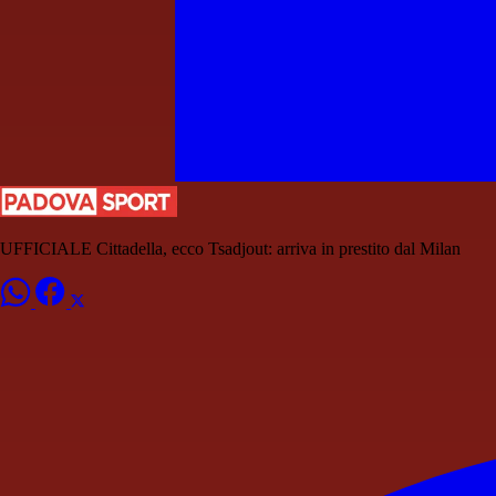
UFFICIALE Cittadella, ecco Tsadjout: arriva in prestito dal Milan