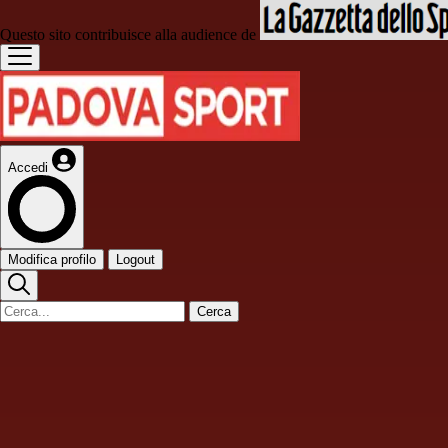
Questo sito contribuisce alla audience de
Accedi
Modifica profilo
Logout
Cerca