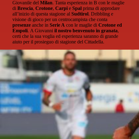
Giovanile del
Milan
. Tanta esperienza in B con le maglie
di
Brescia
,
Crotone
,
Carpi
e
Spal
prima di approdare
all’inizio di questa stagione al
Sudtirol
. Dribbling e
visione di gioco per un centrocampista che conta
presenze
anche in
Serie A
con le maglie di
Crotone ed
Empoli
. A Giovanni
il nostro benvenuto in granata
,
certi che la sua voglia ed esperienza saranno di grande
aiuto per il prosieguo di stagione del Cittadella.