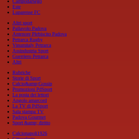
Campodarsego
Este
Luparense FC
Altri sport
Pallavolo Padova
Antenore Plebiscito Padova
Petrarca Rugby
Vinumitaly Petrarca
Assindustria Sport
Guerriero Petrarca
Altri
Rubriche
Storie di Sport
Calcio&amp;Gossip
Promozioni PdSport
La posta dei lettori
Angolo amarcord
La TV di PdSport
Sala stampa TV
Padova Gourmet
Sport &amp; diritto
Calcionapoli1926
Cittaceleste