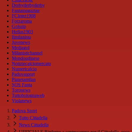
Derbyderbyderby
Fantamagazine
FCInter1908
Forzaroma
Golssip
Hellas1903
Ilmilanista
Juvenews
Mediagol
Milanistichannel
Mondoudinese
Notiziecalciomercato
Numericalcio
Padovasport
Pianetamilan
SOS Fanta
Toronews
Tuttobolognaweb
Violanews
Padova Sport
Tutto Cittadella
News Cittadella
UFFICIALE Rinforzo a centrocampo per il Cittadella, ecco