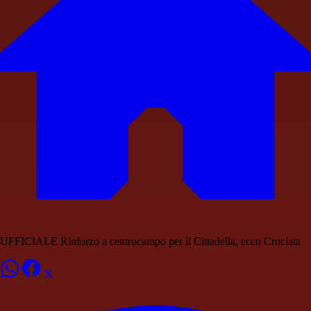
UFFICIALE Rinforzo a centrocampo per il Cittadella, ecco Crociata