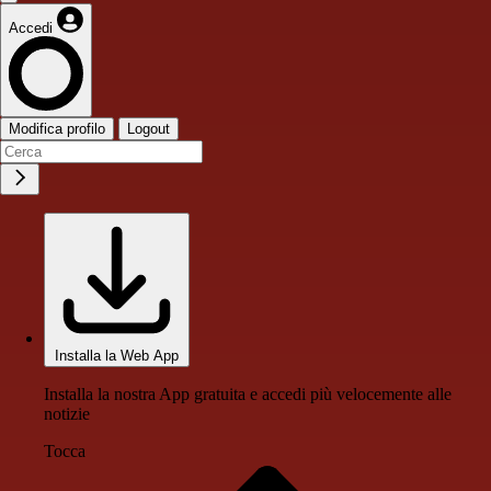
Accedi
Modifica profilo
Logout
Installa la Web App
Installa la nostra App gratuita e accedi più velocemente alle
notizie
Tocca