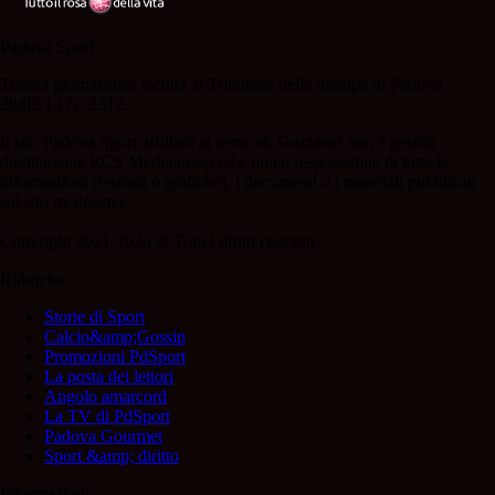
Padova Sport
Testata giornalistica iscritta al Tribunale della Stampa di Padova
28/02/13 N. 2312.
Il sito Padova Sport affiliato al network Gazzanet non è gestito
direttamente RCS Mediagroup ed è unico responsabile di tutte le
informazioni (testuali o grafiche), i documenti o i materiali pubblicati
sul sito medesimo.
Copyright 2021-2026 © Tutti i diritti riservati.
Rubriche
Storie di Sport
Calcio&amp;Gossip
Promozioni PdSport
La posta dei lettori
Angolo amarcord
La TV di PdSport
Padova Gourmet
Sport &amp; diritto
Informazioni