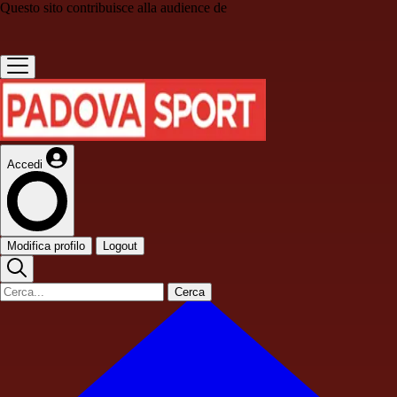
Questo sito contribuisce alla audience de
Accedi
Modifica profilo
Logout
Cerca