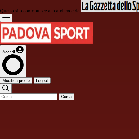
Questo sito contribuisce alla audience de
Accedi
Modifica profilo
Logout
Cerca