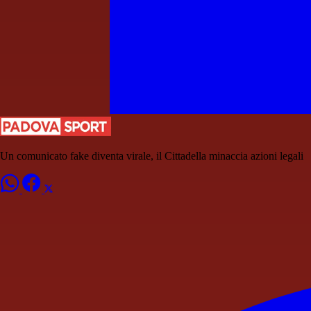
Un comunicato fake diventa virale, il Cittadella minaccia azioni legali