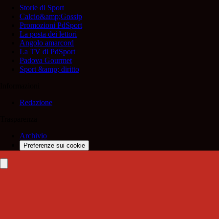
Storie di Sport
Calcio&amp;Gossip
Promozioni PdSport
La posta dei lettori
Angolo amarcord
La TV di PdSport
Padova Gourmet
Sport &amp; diritto
Informazioni
Redazione
Trasparenza
Archivio
Preferenze sui cookie