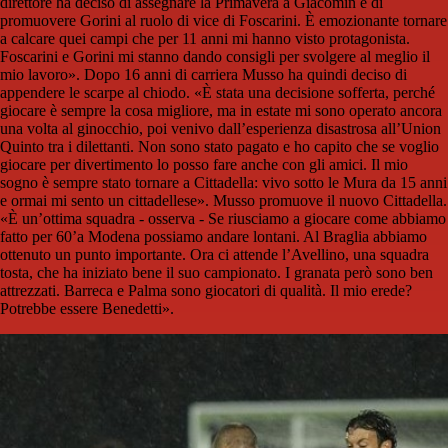
direttore ha deciso di assegnare la Primavera a Giacomin e di
promuovere Gorini al ruolo di vice di Foscarini. È emozionante tornare
a calcare quei campi che per 11 anni mi hanno visto protagonista.
Foscarini e Gorini mi stanno dando consigli per svolgere al meglio il
mio lavoro». Dopo 16 anni di carriera Musso ha quindi deciso di
appendere le scarpe al chiodo. «È stata una decisione sofferta, perché
giocare è sempre la cosa migliore, ma in estate mi sono operato ancora
una volta al ginocchio, poi venivo dall’esperienza disastrosa all’Union
Quinto tra i dilettanti. Non sono stato pagato e ho capito che se voglio
giocare per divertimento lo posso fare anche con gli amici. Il mio
sogno è sempre stato tornare a Cittadella: vivo sotto le Mura da 15 anni
e ormai mi sento un cittadellese». Musso promuove il nuovo Cittadella.
«È un’ottima squadra - osserva - Se riusciamo a giocare come abbiamo
fatto per 60’a Modena possiamo andare lontani. Al Braglia abbiamo
ottenuto un punto importante. Ora ci attende l’Avellino, una squadra
tosta, che ha iniziato bene il suo campionato. I granata però sono ben
attrezzati. Barreca e Palma sono giocatori di qualità. Il mio erede?
Potrebbe essere Benedetti».