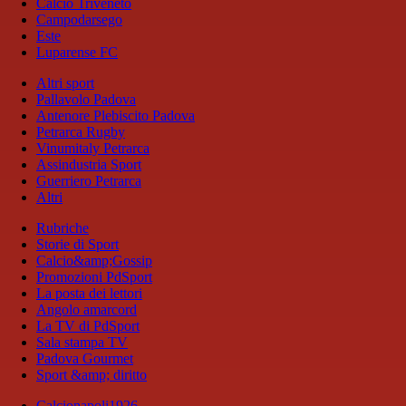
Calcio Triveneto
Campodarsego
Este
Luparense FC
Altri sport
Pallavolo Padova
Antenore Plebiscito Padova
Petrarca Rugby
Vinumitaly Petrarca
Assindustria Sport
Guerriero Petrarca
Altri
Rubriche
Storie di Sport
Calcio&amp;Gossip
Promozioni PdSport
La posta dei lettori
Angolo amarcord
La TV di PdSport
Sala stampa TV
Padova Gourmet
Sport &amp; diritto
Calcionapoli1926