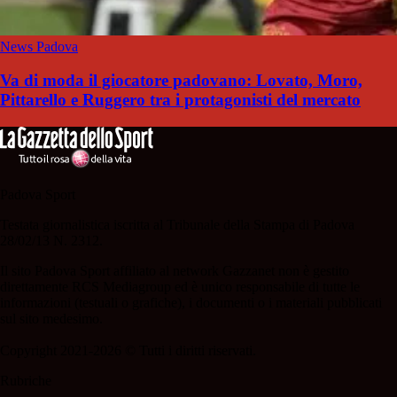
News Padova
Va di moda il giocatore padovano: Lovato, Moro,
Pittarello e Ruggero tra i protagonisti del mercato
Padova Sport
Testata giornalistica iscritta al Tribunale della Stampa di Padova
28/02/13 N. 2312.
Il sito Padova Sport affiliato al network Gazzanet non è gestito
direttamente RCS Mediagroup ed è unico responsabile di tutte le
informazioni (testuali o grafiche), i documenti o i materiali pubblicati
sul sito medesimo.
Copyright 2021-2026 © Tutti i diritti riservati.
Rubriche