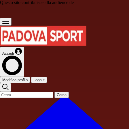
Questo sito contribuisce alla audience de
Accedi
Modifica profilo
Logout
Cerca