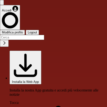
Accedi
Modifica profilo
Logout
Installa la Web App
Installa la nostra App gratuita e accedi più velocemente alle
notizie
Tocca