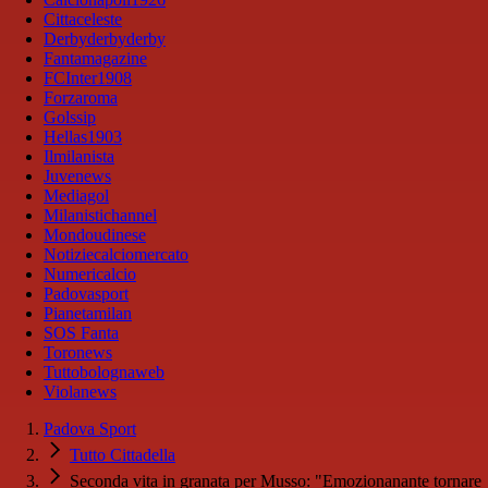
Cittaceleste
Derbyderbyderby
Fantamagazine
FCInter1908
Forzaroma
Golssip
Hellas1903
Ilmilanista
Juvenews
Mediagol
Milanistichannel
Mondoudinese
Notiziecalciomercato
Numericalcio
Padovasport
Pianetamilan
SOS Fanta
Toronews
Tuttobolognaweb
Violanews
Padova Sport
Tutto Cittadella
Seconda vita in granata per Musso: "Emozionanante tornare