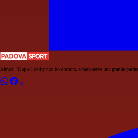
Almici: "Dopo il derby non ho dormito, sabato serve una grande partit