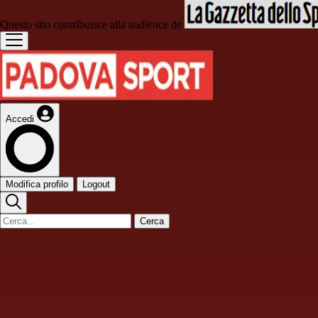
Questo sito contribuisce alla audience de
Accedi
Modifica profilo
Logout
Cerca