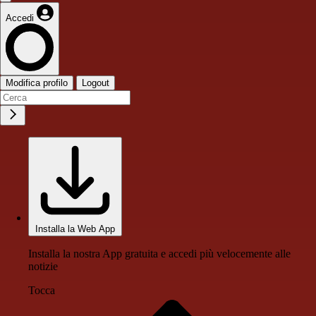
Accedi
Modifica profilo
Logout
Installa la Web App
Installa la nostra App gratuita e accedi più velocemente alle
notizie
Tocca