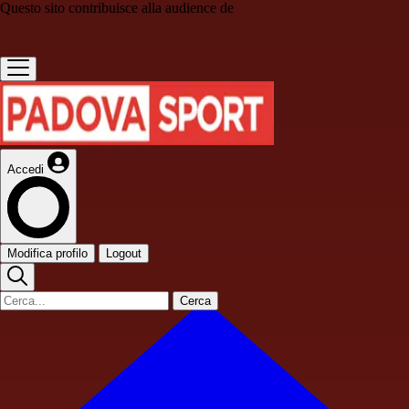
Questo sito contribuisce alla audience de
Accedi
Modifica profilo
Logout
Cerca