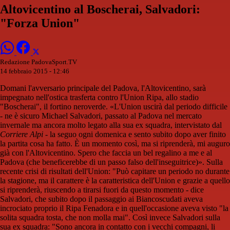
Altovicentino al Boscherai, Salvadori:
"Forza Union"
Redazione PadovaSport.TV
14 febbraio 2015 - 12:46
Domani l'avversario principale del Padova, l'Altovicentino, sarà
impegnato nell'ostica trasferta contro l'Union Ripa, allo stadio
"Boscherai", il fortino neroverde. «L'Union uscirà dal periodo difficile
- ne è sicuro Michael Salvadori, passato al Padova nel mercato
invernale ma ancora molto legato alla sua ex squadra, intervistato dal
Corriere Alpi
- la seguo ogni domenica e sento subito dopo aver finito
la partita cosa ha fatto. È un momento così, ma si riprenderà, mi auguro
già con l'Altovicentino. Spero che faccia un bel regalino a me e al
Padova (che beneficerebbe di un passo falso dell'inseguitrice)». Sulla
recente crisi di risultati dell'Union: "Può capitare un periodo no durante
la stagione, ma il carattere è la caratteristica dell'Union e grazie a quello
si riprenderà, riuscendo a tirarsi fuori da questo momento - dice
Salvadori, che subito dopo il passaggio ai Biancoscudati aveva
incrociato proprio il Ripa Fenadora e in quell'occasione aveva visto "la
solita squadra tosta, che non molla mai". Così invece Salvadori sulla
sua ex squadra: "Sono ancora in contatto con i vecchi compagni, li