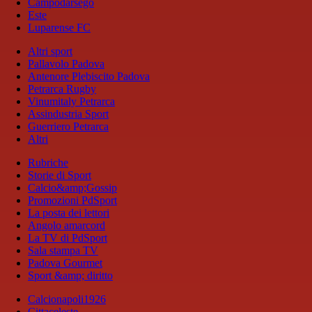
Campodarsego
Este
Luparense FC
Altri sport
Pallavolo Padova
Antenore Plebiscito Padova
Petrarca Rugby
Vinumitaly Petrarca
Assindustria Sport
Guerriero Petrarca
Altri
Rubriche
Storie di Sport
Calcio&amp;Gossip
Promozioni PdSport
La posta dei lettori
Angolo amarcord
La TV di PdSport
Sala stampa TV
Padova Gourmet
Sport &amp; diritto
Calcionapoli1926
Cittaceleste