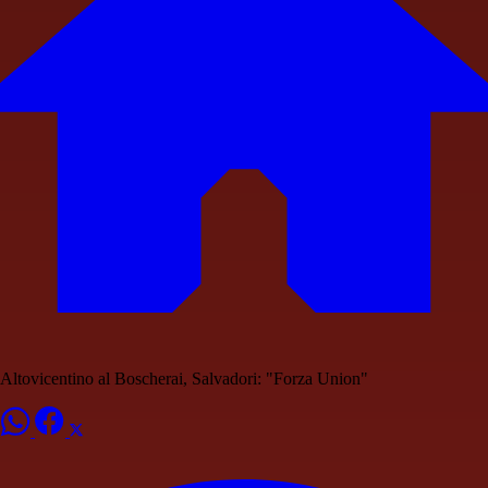
Altovicentino al Boscherai, Salvadori: "Forza Union"