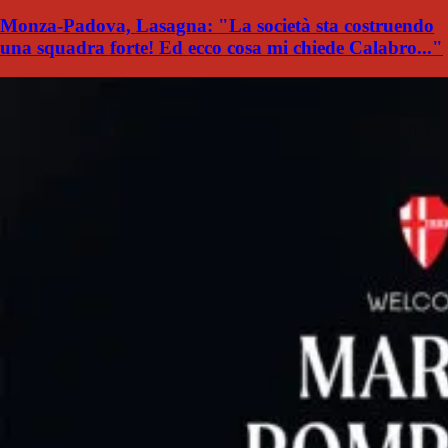
Monza-Padova, Lasagna: "La società sta costruendo
una squadra forte! Ed ecco cosa mi chiede Calabro..."