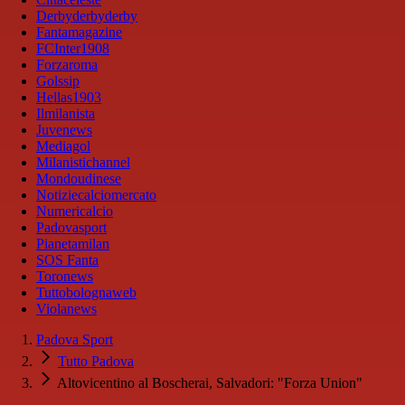
Derbyderbyderby
Fantamagazine
FCInter1908
Forzaroma
Golssip
Hellas1903
Ilmilanista
Juvenews
Mediagol
Milanistichannel
Mondoudinese
Notiziecalciomercato
Numericalcio
Padovasport
Pianetamilan
SOS Fanta
Toronews
Tuttobolognaweb
Violanews
Padova Sport
Tutto Padova
Altovicentino al Boscherai, Salvadori: "Forza Union"