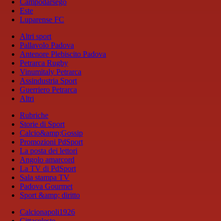
Campodarsego
Este
Luparense FC
Altri sport
Pallavolo Padova
Antenore Plebiscito Padova
Petrarca Rugby
Vinumitaly Petrarca
Assindustria Sport
Guerriero Petrarca
Altri
Rubriche
Storie di Sport
Calcio&amp;Gossip
Promozioni PdSport
La posta dei lettori
Angolo amarcord
La TV di PdSport
Sala stampa TV
Padova Gourmet
Sport &amp; diritto
Calcionapoli1926
Cittaceleste