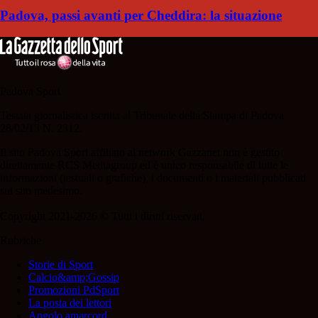
Padova, passi avanti per Cheddira: la situazione
Padova Sport
Testata giornalistica iscritta al Tribunale della Stampa di Padova
28/02/13 N. 2312.
Il sito Padova Sport affiliato al network Gazzanet non è gestito
direttamente RCS Mediagroup ed è unico responsabile di tutte le
informazioni (testuali o grafiche), i documenti o i materiali pubblicati
sul sito medesimo.
Copyright 2021-2026 © Tutti i diritti riservati.
Rubriche
Storie di Sport
Calcio&amp;Gossip
Promozioni PdSport
La posta dei lettori
Angolo amarcord