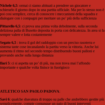
Nichele 6,5
: ormai ci siamo abituati a prendere un giocatore e
schierarlo il giorno dopo in una partita ufficiale. Ma per lo stesso non è
poi cosi semplice, cerca di conoscere i meccanismi della squadra e
dialogare con i compagni per meritare un po’ più della sufficienza
Pittarello 6,5
: ci prova una prima volta debolmente, sulla seconda
deliziosa palla di Busetto deposita in porta con delicatezza. In area si fa
sempre valere e lotta costantemente
Segato 6,5
: trova il gol del raddoppio con un preciso rasoterra e
sistema tante cose incanalando la partita verso la vittoria. Anche lui
aumenta il ritmo nel secondo tempo distribuendo buoni palloni e
provando anche sulla lunga distanza
Ilari 5
: ci si aspetta un po’ di più, ma non trova mai l’affondo
importante e qualche volta finisce in fuorigioco
ATLETICO SAN PAOLO PADOVA
:
Savi 6
: qualche sbavatura di troppo su palle che andrebbero gestite più
semplicemente, compie comunque un paio di buoni interventi