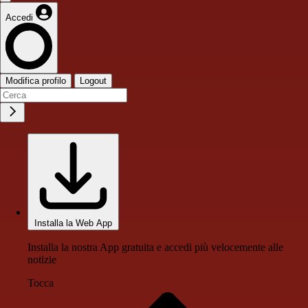
Accedi
Modifica profilo
Logout
Installa la Web App
Installa la nostra App gratuita e accedi più velocemente alle
notizie
Tocca