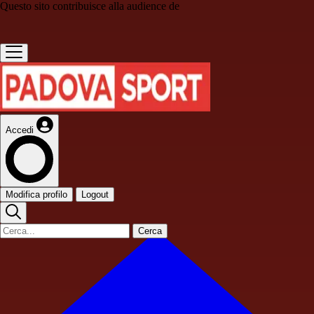
Questo sito contribuisce alla audience de
Accedi
Modifica profilo
Logout
Cerca