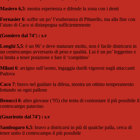
Masiero 6,5
: mostra esperienza e difende la zona con i denti
Fornasier 6
: soffre un po’ l’esuberanza di Pittarello, ma alla fine con
l’aiuto di Caco si disimpegna sufficientemente
(Gomiero dal 74’
)
: s.v
Longhi 5,5
: è un 96’ e deve maturare molto, non è facile districarsi in
un centrocampo avversario di peso e qualità. Lui è un po’ leggerino e
si limita a tener posizione e fare il ‘compitino’
Milani 6
: arcigno sull’uomo, ingaggia duelli vigorosi sugli attaccanti
Padova
Caco 7
: bravo nel guidare la difesa, mostra un ottimo temperamento
lottando su ogni pallone
Benucci 6
: altro giovane (’95) che tenta di contrastare il più possibile il
centrocampo patavino
(Guariento dal 74’) : s.v
Sambugaro 6,5
: bravo a districarsi in più di qualche palla, cerca di
tener unito il centrocampo il più possibile