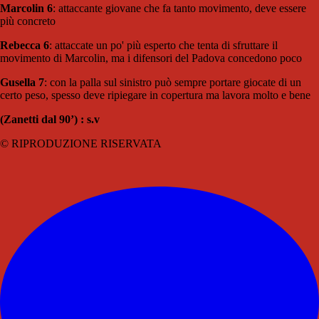
Marcolin 6
: attaccante giovane che fa tanto movimento, deve essere
più concreto
Rebecca 6
: attaccate un po' più esperto che tenta di sfruttare il
movimento di Marcolin, ma i difensori del Padova concedono poco
Gusella 7
: con la palla sul sinistro può sempre portare giocate di un
certo peso, spesso deve ripiegare in copertura ma lavora molto e bene
(Zanetti dal 90’) : s.v
© RIPRODUZIONE RISERVATA