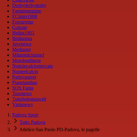
Derbyderbyderby
Fantamagazine
FCInter1908
Forzaroma
Golssip
Hellas1903
Ilmilanista
Juvenews
Mediagol
Milanistichannel
Mondoudinese
Notiziecalciomercato
Numericalcio
Padovasport
Pianetamilan
SOS Fanta
Toronews
Tuttobolognaweb
Violanews
Padova Sport
Tutto Padova
Atletico San Paolo PD-Padova, le pagelle