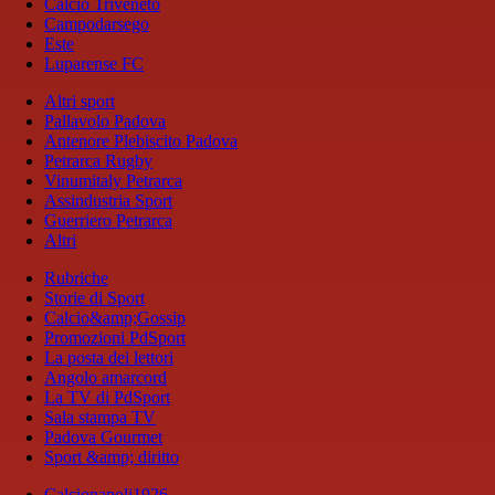
Calcio Triveneto
Campodarsego
Este
Luparense FC
Altri sport
Pallavolo Padova
Antenore Plebiscito Padova
Petrarca Rugby
Vinumitaly Petrarca
Assindustria Sport
Guerriero Petrarca
Altri
Rubriche
Storie di Sport
Calcio&amp;Gossip
Promozioni PdSport
La posta dei lettori
Angolo amarcord
La TV di PdSport
Sala stampa TV
Padova Gourmet
Sport &amp; diritto
Calcionapoli1926