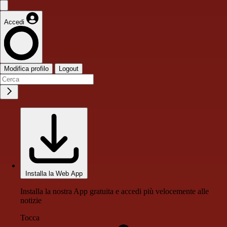
Accedi
Modifica profilo
Logout
Installa la Web App
Installa la nostra App gratuita e accedi più velocemente alle
notizie
Tocca