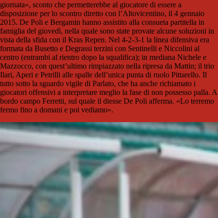
giornata», sconto che permetterebbe al giocatore di essere a
disposizione per lo scontro diretto con l’Altovicentino, il 4 gennaio
2015. De Poli e Bergamin hanno assistito alla consueta partitella in
famiglia del giovedì, nella quale sono state provate alcune soluzioni in
vista della sfida con il Kras Repen. Nel 4-2-3-1 la linea difensiva era
formata da Busetto e Degrassi terzini con Sentinelli e Niccolini al
centro (entrambi al rientro dopo la squalifica); in mediana Nichele e
Mazzocco, con quest’ultimo rimpiazzato nella ripresa da Mattin; il trio
Ilari, Aperi e Petrilli alle spalle dell’unica punta di ruolo Pittarello. Il
tutto sotto la sguardo vigile di Parlato, che ha anche richiamato i
giocatori offensivi a interpretare meglio la fase di non possesso palla. A
bordo campo Ferretti, sul quale il diesse De Poli afferma. «Lo terremo
fermo fino a domani e poi vediamo».