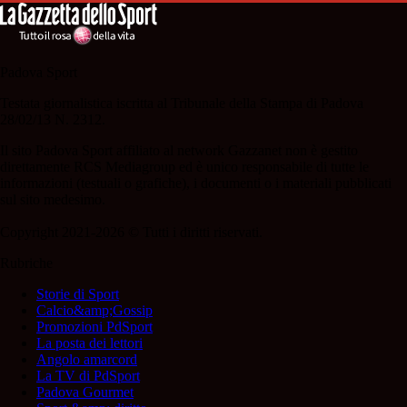
Padova Sport
Testata giornalistica iscritta al Tribunale della Stampa di Padova
28/02/13 N. 2312.
Il sito Padova Sport affiliato al network Gazzanet non è gestito
direttamente RCS Mediagroup ed è unico responsabile di tutte le
informazioni (testuali o grafiche), i documenti o i materiali pubblicati
sul sito medesimo.
Copyright 2021-2026 © Tutti i diritti riservati.
Rubriche
Storie di Sport
Calcio&amp;Gossip
Promozioni PdSport
La posta dei lettori
Angolo amarcord
La TV di PdSport
Padova Gourmet