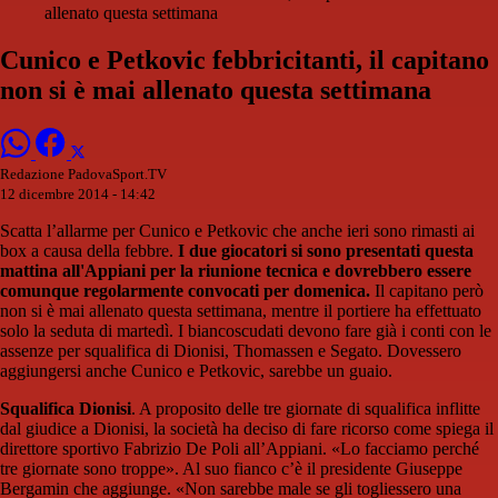
allenato questa settimana
Cunico e Petkovic febbricitanti, il capitano
non si è mai allenato questa settimana
Redazione PadovaSport.TV
12 dicembre 2014 - 14:42
Scatta l’allarme per Cunico e Petkovic che anche ieri sono rimasti ai
box a causa della febbre.
I due giocatori si sono presentati questa
mattina all'Appiani per la riunione tecnica e dovrebbero essere
comunque regolarmente convocati per domenica.
Il capitano però
non si è mai allenato questa settimana, mentre il portiere ha effettuato
solo la seduta di martedì. I biancoscudati devono fare già i conti con le
assenze per squalifica di Dionisi, Thomassen e Segato. Dovessero
aggiungersi anche Cunico e Petkovic, sarebbe un guaio.
Squalifica Dionisi
. A proposito delle tre giornate di squalifica inflitte
dal giudice a Dionisi, la società ha deciso di fare ricorso come spiega il
direttore sportivo Fabrizio De Poli all’Appiani. «Lo facciamo perché
tre giornate sono troppe». Al suo fianco c’è il presidente Giuseppe
Bergamin che aggiunge. «Non sarebbe male se gli togliessero una