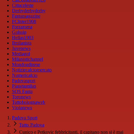
Cittaceleste
Derbyderbyderby
Fantamagazine
FCInter1908
Forzaroma
Golssip
Hellas1903
Ilmilanista
Juvenews
Mediagol
Milanistichannel
Mondoudinese
Notiziecalciomercato
Numericalcio
Padovasport
Pianetamilan
SOS Fanta
Toronews
Tuttobolognaweb
Violanews
Padova Sport
Tutto Padova
Cunico e Petkovic febbricitanti, il capitano non si è mai