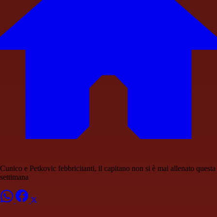
Cunico e Petkovic febbricitanti, il capitano non si è mai allenato questa
settimana