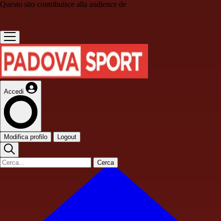
Questo sito contribuisce alla audience de
Accedi
Modifica profilo
Logout
Cerca