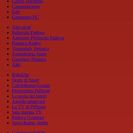
Calcio Triveneto
Campodarsego
Este
Luparense FC
Altri sport
Pallavolo Padova
Antenore Plebiscito Padova
Petrarca Rugby
Vinumitaly Petrarca
Assindustria Sport
Guerriero Petrarca
Altri
Rubriche
Storie di Sport
Calcio&amp;Gossip
Promozioni PdSport
La posta dei lettori
Angolo amarcord
La TV di PdSport
Sala stampa TV
Padova Gourmet
Sport &amp; diritto
Calcionapoli1926