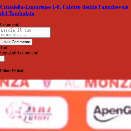
Cittadella-Luparense 1-0, Fabbro decide l'amichevole
del Tombolato
Commenti
Invia Commento
Tutti
Leggi altri commenti
Ultime Notizie