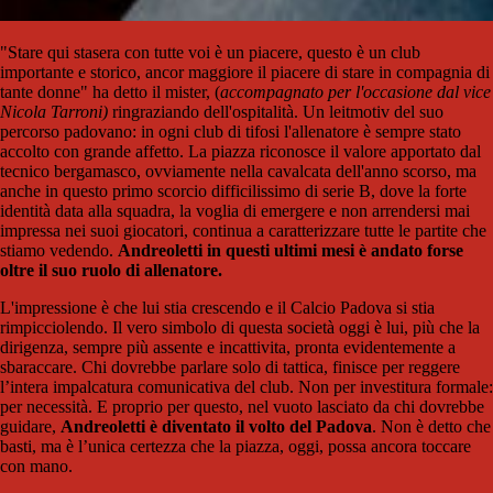
"Stare qui stasera con tutte voi è un piacere, questo è un club
importante e storico, ancor maggiore il piacere di stare in compagnia di
tante donne" ha detto il mister, (
accompagnato per l'occasione dal vice
Nicola Tarroni)
ringraziando dell'ospitalità. Un leitmotiv del suo
percorso padovano: in ogni club di tifosi l'allenatore è sempre stato
accolto con grande affetto. La piazza riconosce il valore apportato dal
tecnico bergamasco, ovviamente nella cavalcata dell'anno scorso, ma
anche in questo primo scorcio difficilissimo di serie B, dove la forte
identità data alla squadra, la voglia di emergere e non arrendersi mai
impressa nei suoi giocatori, continua a caratterizzare tutte le partite che
stiamo vedendo.
Andreoletti in questi ultimi mesi è andato forse
oltre il suo ruolo di allenatore.
L'impressione è che lui stia crescendo e il Calcio Padova si stia
rimpicciolendo. Il vero simbolo di questa società oggi è lui, più che la
dirigenza, sempre più assente e incattivita, pronta evidentemente a
sbaraccare. Chi dovrebbe parlare solo di tattica, finisce per reggere
l’intera impalcatura comunicativa del club. Non per investitura formale:
per necessità. E proprio per questo, nel vuoto lasciato da chi dovrebbe
guidare,
Andreoletti è diventato il volto del Padova
. Non è detto che
basti, ma è l’unica certezza che la piazza, oggi, possa ancora toccare
con mano.