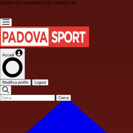
Questo sito contribuisce alla audience de
Accedi
Modifica profilo
Logout
Cerca