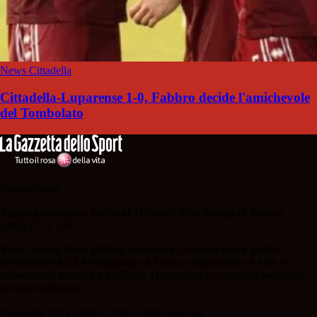
News Cittadella
Cittadella-Luparense 1-0, Fabbro decide l'amichevole
del Tombolato
Padova Sport
Testata giornalistica iscritta al Tribunale della Stampa di Padova
28/02/13 N. 2312.
Il sito Padova Sport affiliato al network Gazzanet non è gestito
direttamente RCS Mediagroup ed è unico responsabile di tutte le
informazioni (testuali o grafiche), i documenti o i materiali pubblicati
sul sito medesimo.
Copyright 2021-2026 © Tutti i diritti riservati.