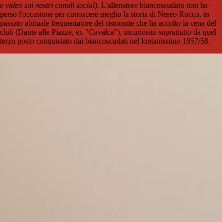
e video sui nostri canali social).
L'allenatore biancoscudato non ha
perso l'occasione per conoscere meglio la storia di Nereo Rocco, in
passato abituale frequentatore del ristorante che ha accolto la cena del
club (Dante alle Piazze, ex "Cavalca"), incuriosito soprattutto da quel
terzo posto conquistato dai biancoscudati nel lontanissimo 1957/58.