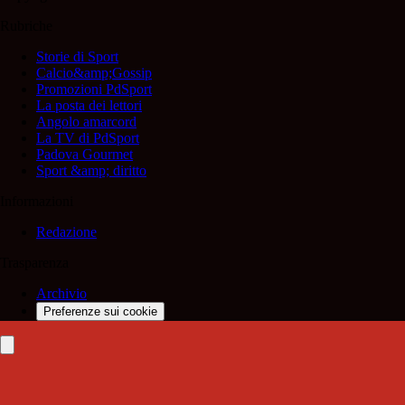
Rubriche
Storie di Sport
Calcio&amp;Gossip
Promozioni PdSport
La posta dei lettori
Angolo amarcord
La TV di PdSport
Padova Gourmet
Sport &amp; diritto
Informazioni
Redazione
Trasparenza
Archivio
Preferenze sui cookie