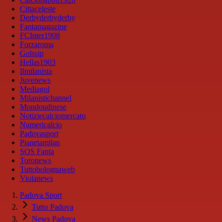
Cittaceleste
Derbyderbyderby
Fantamagazine
FCInter1908
Forzaroma
Golssip
Hellas1903
Ilmilanista
Juvenews
Mediagol
Milanistichannel
Mondoudinese
Notiziecalciomercato
Numericalcio
Padovasport
Pianetamilan
SOS Fanta
Toronews
Tuttobolognaweb
Violanews
Padova Sport
Tutto Padova
News Padova