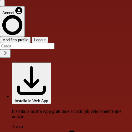
Accedi
Modifica profilo
Logout
Installa la Web App
Installa la nostra App gratuita e accedi più velocemente alle
notizie
Tocca