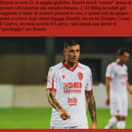
Proprio in serie D, in maglia gialloblu, Baselli dovrà "sostare" prima di
passare ufficialmente alla squadra dubaina. L
'
Al Ittifaq ha infatti già
raggiunto il limite di stranieri presenti in rosa, e quindi solo da giugno
potrà avvelersi degli ultimi ingaggi (Baselli, ma anche Douglas Costa).
Il Chievo, seconda società di Laterza, sarà quindi una specie di
"parcheggio" per Baselli.