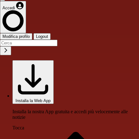
Accedi
Modifica profilo
Logout
Installa la Web App
Installa la nostra App gratuita e accedi più velocemente alle
notizie
Tocca