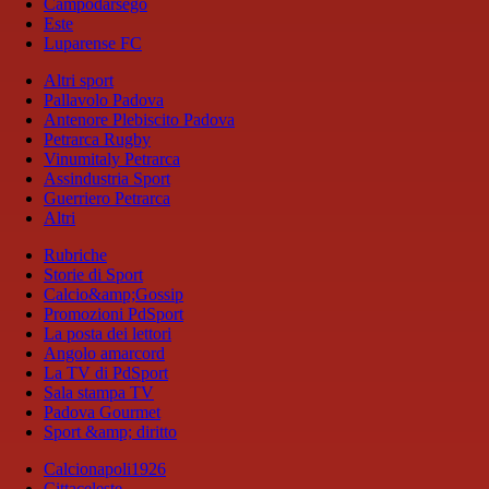
Campodarsego
Este
Luparense FC
Altri sport
Pallavolo Padova
Antenore Plebiscito Padova
Petrarca Rugby
Vinumitaly Petrarca
Assindustria Sport
Guerriero Petrarca
Altri
Rubriche
Storie di Sport
Calcio&amp;Gossip
Promozioni PdSport
La posta dei lettori
Angolo amarcord
La TV di PdSport
Sala stampa TV
Padova Gourmet
Sport &amp; diritto
Calcionapoli1926
Cittaceleste