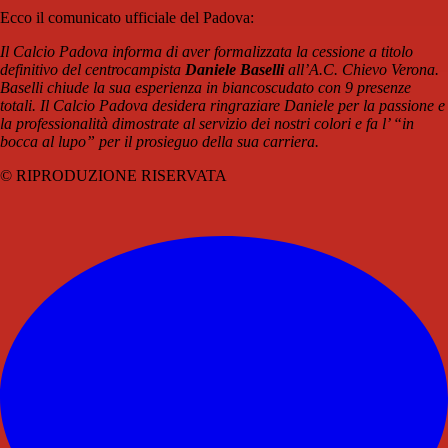
Ecco il comunicato ufficiale del Padova:
Il Calcio Padova informa di aver formalizzata la cessione a titolo
definitivo del centrocampista
Daniele Baselli
all’A.C. Chievo Verona.
Baselli chiude la sua esperienza in biancoscudato con 9 presenze
totali. Il Calcio Padova desidera ringraziare Daniele per la passione e
la professionalità dimostrate al servizio dei nostri colori e fa l’ “in
bocca al lupo” per il prosieguo della sua carriera.
© RIPRODUZIONE RISERVATA