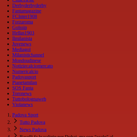
Derbyderbyderby
Fantamagazine
FCInter1908
Forzaroma
Golssip
Hellas1903
Ilmilanista
Juvenews
Mediagol
Milanistichannel
Mondoudinese
Notiziecalciomercato
Numericalcio
Padovasport
Pianetamilan
SOS Fanta
Toronews
Tuttobolognaweb
Violanews
Padova Sport
Tutto Padova
News Padova
Baselli fa le valigie per Dubai, ma con "scalo" al