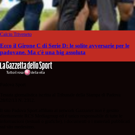
Calcio Triveneto
Ecco il Girone C di Serie D: le solite avversarie per le
padovane. Ma c'è una big assoluta
Padova Sport
Testata giornalistica iscritta al Tribunale della Stampa di Padova
28/02/13 N. 2312.
Il sito Padova Sport affiliato al network Gazzanet non è gestito
direttamente RCS Mediagroup ed è unico responsabile di tutte le
informazioni (testuali o grafiche), i documenti o i materiali pubblicati
sul sito medesimo.