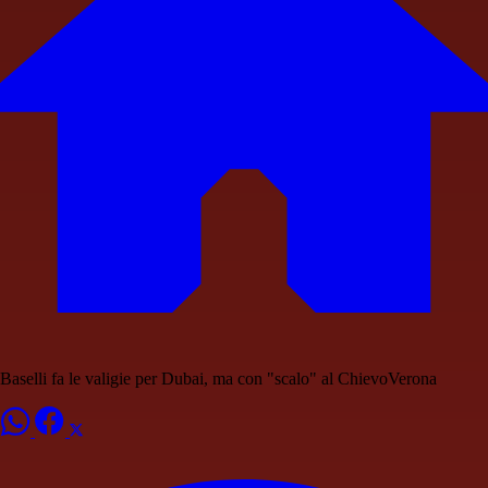
Baselli fa le valigie per Dubai, ma con "scalo" al ChievoVerona