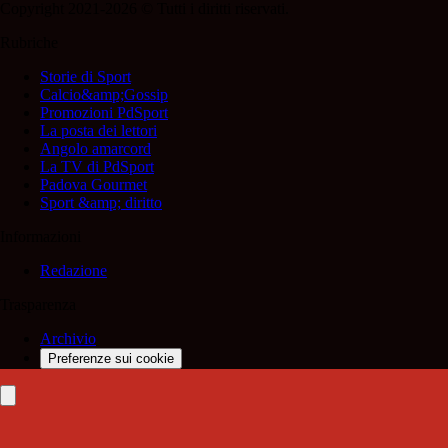
Copyright 2021-2026 © Tutti i diritti riservati.
Rubriche
Storie di Sport
Calcio&amp;Gossip
Promozioni PdSport
La posta dei lettori
Angolo amarcord
La TV di PdSport
Padova Gourmet
Sport &amp; diritto
Informazioni
Redazione
Trasparenza
Archivio
Preferenze sui cookie