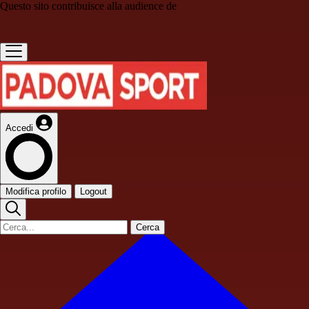
Questo sito contribuisce alla audience de
Accedi
Modifica profilo
Logout
Cerca