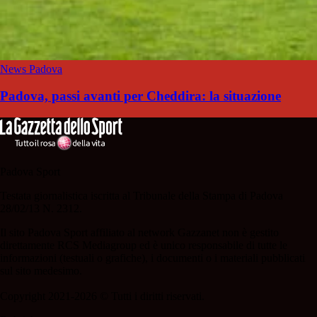
News Padova
Padova, passi avanti per Cheddira: la situazione
Padova Sport
Testata giornalistica iscritta al Tribunale della Stampa di Padova
28/02/13 N. 2312.
Il sito Padova Sport affiliato al network Gazzanet non è gestito
direttamente RCS Mediagroup ed è unico responsabile di tutte le
informazioni (testuali o grafiche), i documenti o i materiali pubblicati
sul sito medesimo.
Copyright 2021-2026 © Tutti i diritti riservati.