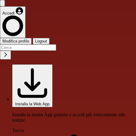
Accedi
Modifica profilo
Logout
Installa la Web App
Installa la nostra App gratuita e accedi più velocemente alle
notizie
Tocca