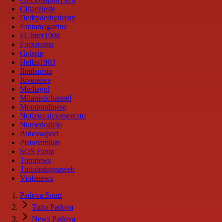
Cittaceleste
Derbyderbyderby
Fantamagazine
FCInter1908
Forzaroma
Golssip
Hellas1903
Ilmilanista
Juvenews
Mediagol
Milanistichannel
Mondoudinese
Notiziecalciomercato
Numericalcio
Padovasport
Pianetamilan
SOS Fanta
Toronews
Tuttobolognaweb
Violanews
Padova Sport
Tutto Padova
News Padova