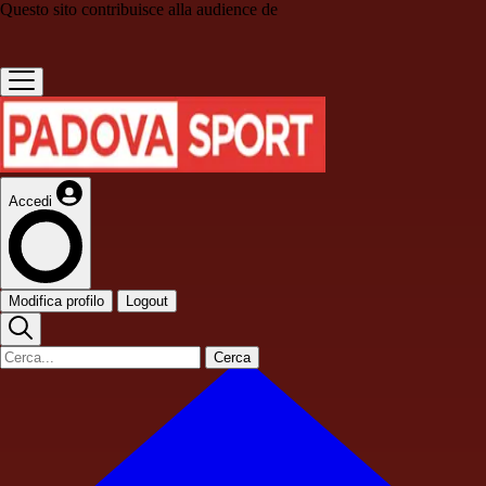
Questo sito contribuisce alla audience de
Accedi
Modifica profilo
Logout
Cerca