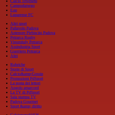
Calcio Triveneto
Campodarsego
Este
Luparense FC
Altri sport
Pallavolo Padova
Antenore Plebiscito Padova
Petrarca Rugby
Vinumitaly Petrarca
Assindustria Sport
Guerriero Petrarca
Altri
Rubriche
Storie di Sport
Calcio&amp;Gossip
Promozioni PdSport
La posta dei lettori
Angolo amarcord
La TV di PdSport
Sala stampa TV
Padova Gourmet
Sport &amp; diritto
Calcionapoli1926