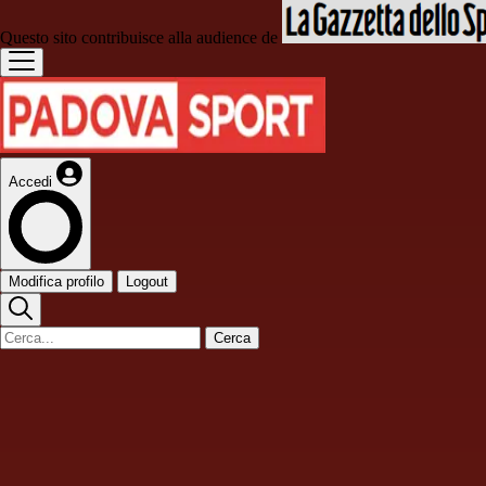
Questo sito contribuisce alla audience de
Accedi
Modifica profilo
Logout
Cerca