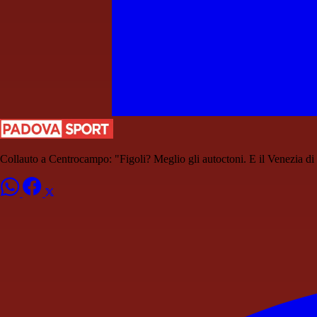
Collauto a Centrocampo: "Figoli? Meglio gli autoctoni. E il Venezia di 