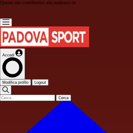
Questo sito contribuisce alla audience de
Accedi
Modifica profilo
Logout
Cerca