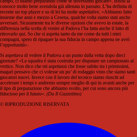
campo, ci stiamo preparando come se dovessimo giocare». Bisoli la
conosce molto bene avendola già allenata in passato. L’ha definita di
recente un top player e su di lei ha molte aspettative. «Abbiamo fatto
insieme due anni e mezzo a Cesena, qualche volta siamo stati anche
avversari. Sicuramente tra le diverse opzioni che avevo in estate, la
differenza nella scelta di venire al Padova l’ha fatta anche il fatto di
ritrovarlo qui. So che si aspetta tanto da me come da tutti i miei
compagni, spero di ripagare la sua fiducia in campo appena ne avrò
l’opportunità».
Si aspettava di vedere il Padova a un punto dalla vetta dopo dieci
giornate? «La squadra è stata costruita per disputare un campionato al
vertice. Non dico che mi aspettassi che fosse subito tra i primissimi,
magari pensavo che ci volesse un po’ di rodaggio visto che siamo tanti
giocatori nuovi. Invece con il lavoro del tecnico siamo riusciti ad
accelerare i tempi e andremo sempre meglio di qui in avanti anche per
il tipo di preparazione che abbiamo svolto, per cui sono ancora più
fiducioso per il futuro».
(Da Il Gazzettino)
© RIPRODUZIONE RISERVATA