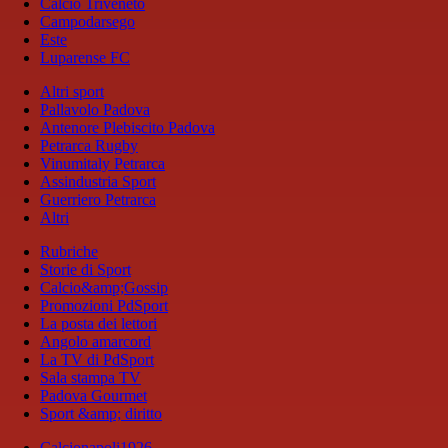
Calcio Triveneto
Campodarsego
Este
Luparense FC
Altri sport
Pallavolo Padova
Antenore Plebiscito Padova
Petrarca Rugby
Vinumitaly Petrarca
Assindustria Sport
Guerriero Petrarca
Altri
Rubriche
Storie di Sport
Calcio&amp;Gossip
Promozioni PdSport
La posta dei lettori
Angolo amarcord
La TV di PdSport
Sala stampa TV
Padova Gourmet
Sport &amp; diritto
Calcionapoli1926