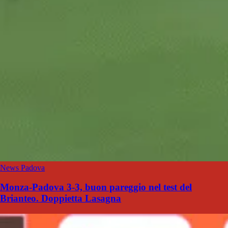
News Padova
Monza-Padova 3-3, buon pareggio nel test del
Brianteo. Doppietta Lasagna