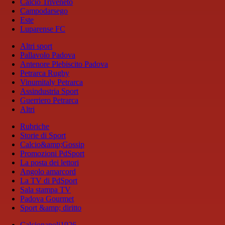
Calcio Triveneto
Campodarsego
Este
Luparense FC
Altri sport
Pallavolo Padova
Antenore Plebiscito Padova
Petrarca Rugby
Vinumitaly Petrarca
Assindustria Sport
Guerriero Petrarca
Altri
Rubriche
Storie di Sport
Calcio&amp;Gossip
Promozioni PdSport
La posta dei lettori
Angolo amarcord
La TV di PdSport
Sala stampa TV
Padova Gourmet
Sport &amp; diritto
Calcionapoli1926