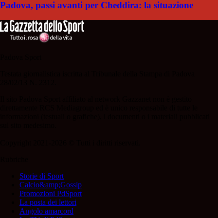
Padova, passi avanti per Cheddira: la situazione
Padova Sport
Testata giornalistica iscritta al Tribunale della Stampa di Padova
28/02/13 N. 2312.
Il sito Padova Sport affiliato al network Gazzanet non è gestito
direttamente RCS Mediagroup ed è unico responsabile di tutte le
informazioni (testuali o grafiche), i documenti o i materiali pubblicati
sul sito medesimo.
Copyright 2021-2026 © Tutti i diritti riservati.
Rubriche
Storie di Sport
Calcio&amp;Gossip
Promozioni PdSport
La posta dei lettori
Angolo amarcord