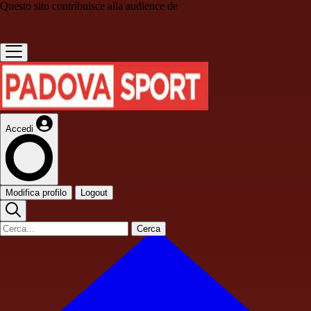
Questo sito contribuisce alla audience de
Accedi
Modifica profilo
Logout
Cerca