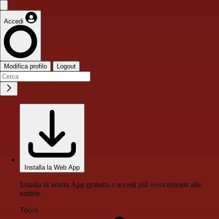
Accedi
Modifica profilo
Logout
Installa la Web App
Installa la nostra App gratuita e accedi più velocemente alle
notizie
Tocca