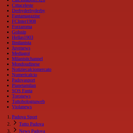
Cittaceleste
Derbyderbyderby
Fantamagazine
FCInter1908
Forzaroma
Golssip
Hellas1903
Ilmilanista
Juvenews
Mediagol
Milanistichannel
Mondoudinese
Notiziecalciomercato
Numericalcio
Padovasport
Pianetamilan
SOS Fanta
Toronews
Tuttobolognaweb
Violanews
Padova Sport
Tutto Padova
News Padova