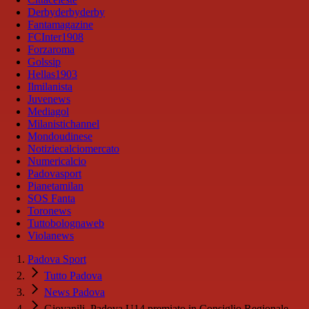
Derbyderbyderby
Fantamagazine
FCInter1908
Forzaroma
Golssip
Hellas1903
Ilmilanista
Juvenews
Mediagol
Milanistichannel
Mondoudinese
Notiziecalciomercato
Numericalcio
Padovasport
Pianetamilan
SOS Fanta
Toronews
Tuttobolognaweb
Violanews
Padova Sport
Tutto Padova
News Padova
Giovanili, Padova U14 premiato in Consiglio Regionale