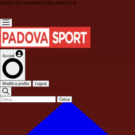
Questo sito contribuisce alla audience de
Accedi
Modifica profilo
Logout
Cerca