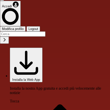
Accedi
Modifica profilo
Logout
Installa la Web App
Installa la nostra App gratuita e accedi più velocemente alle
notizie
Tocca