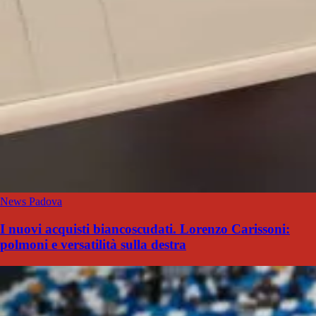
News Padova
I nuovi acquisti biancoscudati. Lorenzo Carissoni:
polmoni e versatilità sulla destra