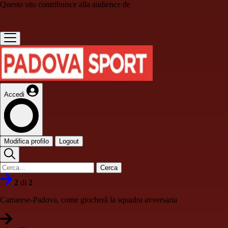
Questo sito contribuisce alla audience de
Accedi
Modifica profilo
Logout
Cerca
2
di
2
Carrarese-Padova, come giocherà la squadra avversaria