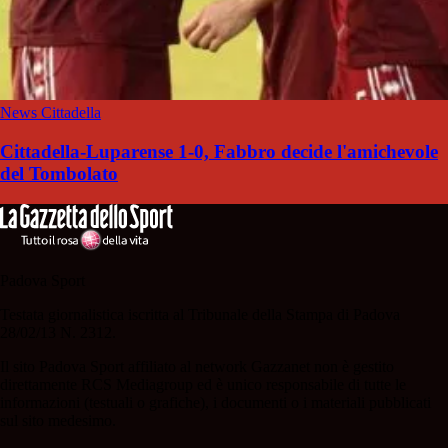
News Cittadella
Cittadella-Luparense 1-0, Fabbro decide l'amichevole
del Tombolato
Padova Sport
Testata giornalistica iscritta al Tribunale della Stampa di Padova
28/02/13 N. 2312.
Il sito Padova Sport affiliato al network Gazzanet non è gestito
direttamente RCS Mediagroup ed è unico responsabile di tutte le
informazioni (testuali o grafiche), i documenti o i materiali pubblicati
sul sito medesimo.