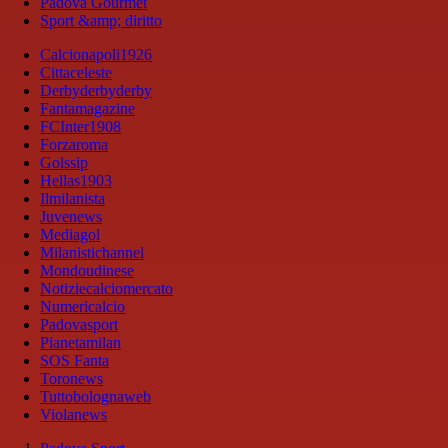
Padova Gourmet
Sport &amp; diritto
Calcionapoli1926
Cittaceleste
Derbyderbyderby
Fantamagazine
FCInter1908
Forzaroma
Golssip
Hellas1903
Ilmilanista
Juvenews
Mediagol
Milanistichannel
Mondoudinese
Notiziecalciomercato
Numericalcio
Padovasport
Pianetamilan
SOS Fanta
Toronews
Tuttobolognaweb
Violanews