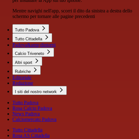
per installare la App sul tuo Iphone.
Mentre navighi nell'app, scorri il dito da sinistra a destra dello
schermo per tornare alle pagine precedenti
Tutto Padova
Tutto Cittadella
Padova&amp;dintorni
Calcio Triveneto
Altri sport
Rubriche
Editoriale
Redazione
I siti del nostro network
Tutto Padova
Rosa Calcio Padova
News Padova
Calciomercato Padova
Tutto Cittadella
Rosa AS Cittadella