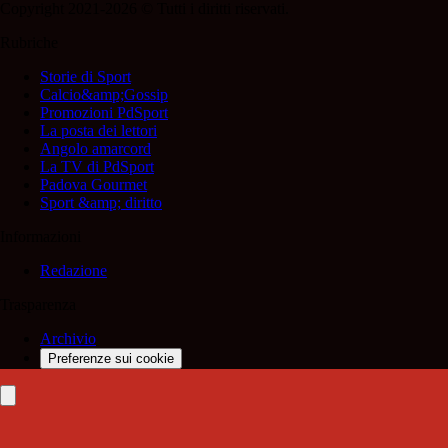
Copyright 2021-2026 © Tutti i diritti riservati.
Rubriche
Storie di Sport
Calcio&amp;Gossip
Promozioni PdSport
La posta dei lettori
Angolo amarcord
La TV di PdSport
Padova Gourmet
Sport &amp; diritto
Informazioni
Redazione
Trasparenza
Archivio
Preferenze sui cookie