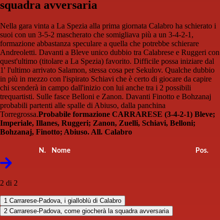
squadra avversaria
Nella gara vinta a La Spezia alla prima giornata Calabro ha schierato i
suoi con un 3-5-2 mascherato che somigliava più a un 3-4-2-1,
formazione abbastanza speculare a quella che potrebbe schierare
Andreoletti. Davanti a Bleve unico dubbio tra Calabrese e Ruggeri con
quest'ultimo (titolare a La Spezia) favorito. Difficile possa iniziare dal
1' l'ultimo arrivato Salamon, stessa cosa per Sekulov. Qualche dubbio
in più in mezzo con l'ispirato Schiavi che è certo di giocare da capire
chi scenderà in campo dall'inizio con lui anche tra i 2 possibili
trequartisti. Sulle fasce Belloni e Zanon. Davanti Finotto e Bohzanaj
probabili partenti alle spalle di Abiuso, dalla panchina
Torregrossa.
Probabile formazione CARRARESE (3-4-2-1) Bleve;
Imperiale, Illanes, Ruggeri; Zanon, Zuelli, Schiavi, Belloni;
Bohzanaj, Finotto; Abiuso. All. Calabro
N.
Nome
Pos.
2 di 2
1
Carrarese-Padova, i gialloblù di Calabro
2
Carrarese-Padova, come giocherà la squadra avversaria