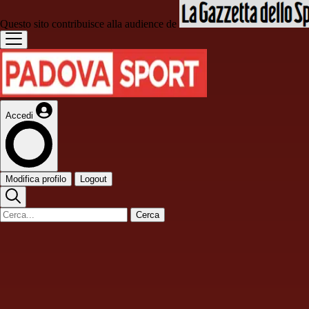
Questo sito contribuisce alla audience de
Accedi
Modifica profilo
Logout
Cerca