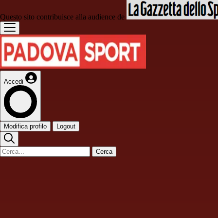
Questo sito contribuisce alla audience de
Accedi
Modifica profilo
Logout
Cerca